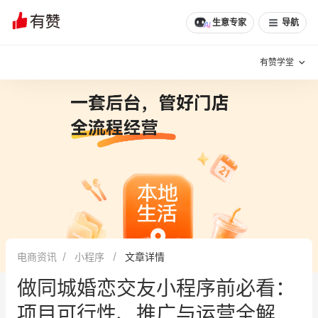
文章
问诊
群聊
学堂
推荐
分享
生意专家
导航
有赞学堂
有赞说增长
私域日历
增长方法
有赞说案例拆解
有赞专家说
有赞成功案例
新零售最佳实践
面对面聊增长
电商资讯
小程序
文章详情
有赞春季发布会
实干家直播间
做同城婚恋交友小程序前必看：
新零售大会
新零售茶会
项目可行性、推广与运营全解