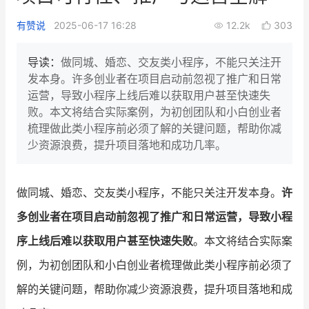
新零售私享会
门店经营增长公开课
有赞说
2025-06-17 16:28
12.2k
303
AllValue
战略合作
导读：
做同城、婚恋、交友类小程序，不能只关注开
发本身。许多创业者在项目启动前忽视了推广和日常
增长产品指南
运营，导致小程序上线后难以获取用户甚至快速失
败。本文将结合实际案例，为初创团队和小白创业者
智库
产品场景库
梳理做此类小程序前必须了解的关键问题，帮助你减
产品更新动态
帮助中心
少资源浪费，提升项目落地和成功几率。
行业洞察
做同城、婚恋、交友类小程序，不能只关注开发本身。
许
品牌消费观
行业报告
多创业者在项目启动前忽视了推广和日常运营，导致小程
新零售资讯
序上线后难以获取用户甚至快速失败
。本文将结合实际案
例，为初创团队和小白创业者梳理做此类小程序前必须了
培训课程
解的关键问题，帮助你减少资源浪费，提升项目落地和成
私域课程
新零售内参