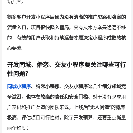
功几率。
增长俱乐部
很多客户开发小程序后因为没有清晰的推广思路和稳定的
增长俱乐部
有赞商盟
流量入口，项目很快陷入僵局
。只有技术方案是远远不够
的，
有效的用户获取和持续运营才是决定小程序成败的核
商家社区
社群交流
心要素
。
合作共进
开发同城、婚恋、交友小程序要关注哪些可行
入驻有赞
认证代理商
性问题？
认证服务商
设计服务商
同城小程序
、婚恋小程序、交友小程序这几个细分领域竞
有赞云
数据通服务
争激烈，也存在较高的信任和安全门槛
。对于没有现成用
户基础和推广渠道的团队来说，
上线后“无人问津”的概率
极高
。评估项目可行性时，除了开发预算，还要重点衡量
两个维度：