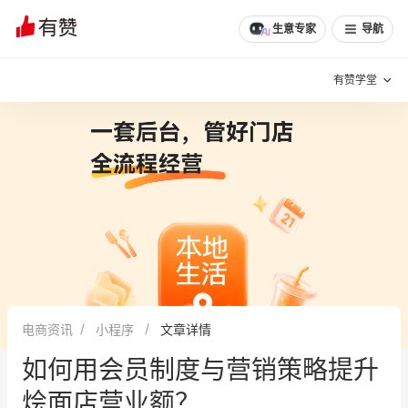
文章
问诊
群聊
学堂
推荐
分享
生意专家
导航
有赞学堂
有赞说增长
私域日历
增长方法
有赞说案例拆解
有赞专家说
有赞成功案例
新零售最佳实践
面对面聊增长
电商资讯
小程序
文章详情
有赞春季发布会
实干家直播间
如何用会员制度与营销策略提升
新零售大会
新零售茶会
烩面店营业额？