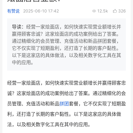
新零售私享会
门店经营增长公开课
有赞说
2025-06-10 17:42
12.5k
326
AllValue
战略合作
导读：
经营一家烩面店，如何快速实现营业额增长并
赢得顾客忠诚？这家烩面店的成功案例给出了答案。
增长产品指南
通过精细化的会员管理、充值活动和新品拼团套餐，
它不仅实现了短期盈利，还打造了长期的客户黏性。
智库
产品场景库
以下是这家店的具体做法，以及相关数字化工具在其
产品更新动态
帮助中心
中的应用。
行业洞察
经营一家烩面店，如何快速实现营业额增长并赢得顾客忠
品牌消费观
行业报告
诚？这家烩面店的成功案例给出了答案。通过精细化的会
新零售资讯
员管理、充值活动和新品
拼团
套餐，它不仅实现了短期盈
利，还打造了长期的客户黏性。以下是这家店的具体做
培训课程
法，以及相关数字化工具在其中的应用。
私域课程
新零售内参