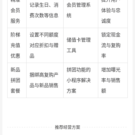
记录生日、消
会员管理系
会员
体验与忠
费次数等信息
统
服务
诚度
阶梯
设置不同额度
锁定现金
储值卡管理
充值
对应折扣与赠
流与复购
工具
优惠
品
率
新品
拼团功能的
增加曝光
捆绑高复购产
拼团
小程序解决
率与销售
品与新品销售
套餐
方案
额
推荐经营方案