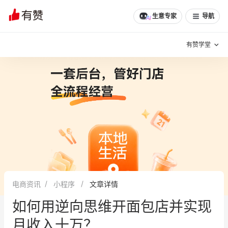
文章
问诊
群聊
学堂
推荐
分享
生意专家
导航
有赞学堂
有赞说增长
私域日历
增长方法
有赞说案例拆解
有赞专家说
有赞成功案例
新零售最佳实践
面对面聊增长
电商资讯
小程序
文章详情
有赞春季发布会
实干家直播间
如何用逆向思维开面包店并实现
新零售大会
新零售茶会
月收入十万？