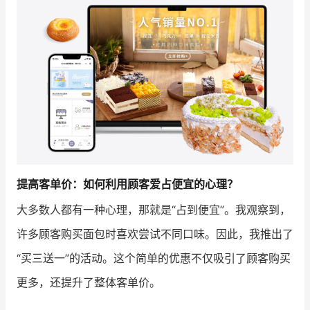
增长俱乐部
增长俱乐部
有赞商盟
商家社区
社群交流
合作共进
入驻有赞
认证代理商
提高客单价：如何利用顾客爱占便宜的心理？
认证服务商
设计服务商
大多数人都有一种心理，那就是“占到便宜”。我观察到，
有赞云
数据通服务
许多顾客购买面包时喜欢尝试不同口味。因此，我推出了
“买三送一”的活动。这个简单的优惠不仅吸引了顾客购买
更多，还提升了整体客单价。