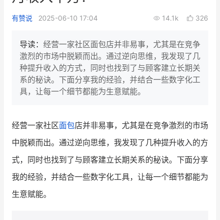
新零售私享会
门店经营增长公开课
有赞说
2025-06-10 17:04
14.1k
326
AllValue
战略合作
导读：
经营一家社区面包店并非易事，尤其是在竞争
激烈的市场中脱颖而出。通过逆向思维，我发现了几
增长产品指南
种提升收入的方式，同时也找到了与顾客建立长期关
系的秘诀。下面分享我的经验，并结合一些数字化工
智库
产品场景库
具，让每一个细节都能为生意赋能。
产品更新动态
帮助中心
经营一家社区
面包
店并非易事，尤其是在竞争激烈的市场
行业洞察
中脱颖而出。通过逆向思维，我发现了几种提升收入的方
品牌消费观
行业报告
式，同时也找到了与顾客建立长期关系的秘诀。下面分享
新零售资讯
我的经验，并结合一些数字化工具，让每一个细节都能为
生意赋能。
培训课程
私域课程
新零售内参