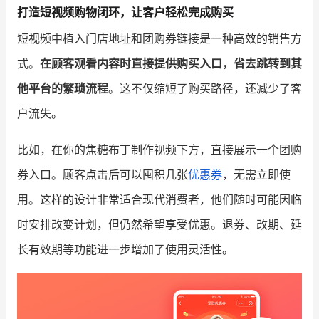
打造短视频购物闭环，让客户轻松完成购买
增长俱乐部
短视频中植入门店地址和团购券链接是一种高效的销售方
式。
在顾客观看内容时直接提供购买入口，省去跳转到其
增长俱乐部
有赞商盟
他平台的繁琐流程
。这不仅缩短了购买路径，还减少了客
商家社区
社群交流
户流失。
合作共进
比如，在你的焦糖布丁制作视频下方，直接展示一个团购
入驻有赞
认证代理商
券入口。顾客点击后可以囤积几张
优惠券
，无需立即使
认证服务商
设计服务商
用。这样的设计非常适合现代消费者，他们随时可能因临
时安排改变计划，但仍然希望享受优惠。退券、改期、延
有赞云
数据通服务
长有效期等功能进一步增加了使用灵活性。