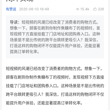
新零售私享会
门店经营增长公开课
有赞说
2025-06-10 16:49
15.4k
326
AllValue
战略合作
导读：
短视频的风潮已经改变了消费者的购物方式。
想象一下，顾客在刷到你制作焦糖布丁的视频时，发
增长产品指南
现视频下方直接挂载了门店地址和团购券入口。这种
场景是不是比传统的跨平台跳转更吸引人？我深信，
智库
产品场景库
打造这样的购物闭环不仅能提升用户体验，还能显著
产品更新动态
帮助中心
提高订单转化率。
行业洞察
短视频的风潮已经改变了消费者的购物方式。想象一下，
品牌消费观
行业报告
顾客在刷到你制作焦糖布丁的视频时，发现视频下方直接
新零售资讯
挂载了门店地址和团购券入口。这种场景是不是比传统的
跨平台跳转更吸引人？我深信，打造这样的购物闭环不仅
培训课程
能提升用户体验，还能显著提高订单转化率。
私域课程
新零售内参