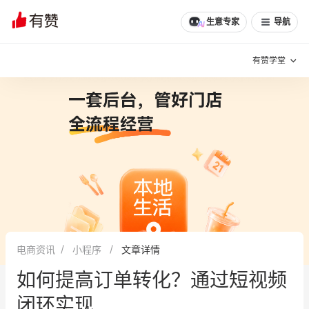
生意专家
导航
有赞学堂
有赞说增长
私域日历
增长方法
有赞说案例拆解
有赞专家说
有赞成功案例
新零售最佳实践
面对面聊增长
电商资讯
小程序
文章详情
有赞春季发布会
实干家直播间
如何提高订单转化？通过短视频
新零售大会
新零售茶会
闭环实现