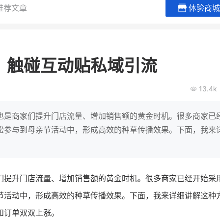
推荐文章
体验商城
谦益香畴旗舰店
白帝牛奶
粮油米面
小吃快餐
？触碰互动贴私域引流
30
2000
2
万
万
万人
会员的客单价提升
私域粉丝
私域全年GMV
企业微信半年拉新
13.4k
私域生态农业范本
奶企靠企业微信销
破局新
IT精英回乡种地，撬动2000万生
私域样本打法！新希
也是商家们提升门店流量、增加销售额的黄金时机。很多商家已
意！
靠企业微信实现销售额
松参与到母亲节活动中，形成高效的种草传播效果。下面，我来
查看详情
查看详情
们提升门店流量、增加销售额的黄金时机。很多商家已经开始采
节活动中，形成高效的种草传播效果。下面，我来详细讲解这种
和订单双双上涨。