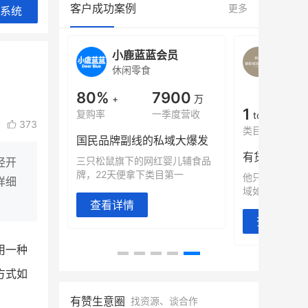
客户成功案例
更多
系统
旗舰店
小鹿蓝蓝会员
BEI
休闲零食
商城
母婴
900
80%
7900
万
+
万
1
年销售额
复购率
一季度营收
top
373
类目销售额
售额翻8倍
国民品牌副线的私域大爆发
望白帝乳业
三只松鼠旗下的网红婴儿辅食品
经开
翻 8 倍！
牌，22天便拿下类目第一
他只用7年做
详细
域如何破局？
查看详情
查看详情
用一种
方式如
有赞生意圈
找资源、谈合作