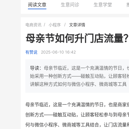
阅读文章
生意问诊
生意学堂
BEIESTATE贝易品牌
龙贝莱商城
电商资讯
小程序
文章详情
女装
商城
母亲节如何升门店流量
母婴
200
200
万
%
1
2
月销
top
亿元
有赞说
2025-06-10 16:42
类目销售额
年度GMV
发力私域月销200万
有货源没流量？母婴馆如何破局
这家女装连锁如何借有赞
导读：
母亲节临近，这是一个充满温情的节日，
零售？
他只用7年做到平台销冠，转战私
始采用一种创新方式——碰触互动贴，让顾客轻
域如何破局？
讲解这种方式如何与微信小程序、微商城等工具
查看详情
查看详情
母亲节临近，这是一个充满温情的节日，也是商家
创新方式——碰触互动贴，让顾客轻松参与到母亲
何与微信小程序、微商城等工具结合，让门店流量