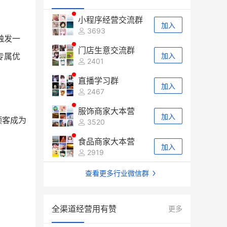
小程序经营交流群
加入
3693
触发一
门店生意交流群
专属优
加入
2401
直播学习群
加入
2467
服饰商家大本营
加入
顾客成为
3520
食品商家大本营
加入
2919
查看更多行业微信群
全渠道经营用有赞
更多