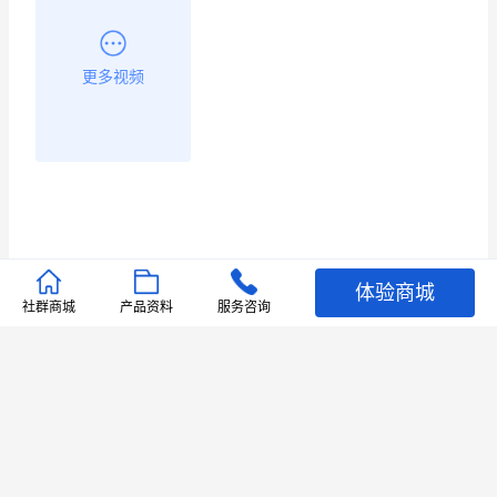
更多视频
体验商城
推荐文章
社群商城
产品资料
服务咨询
查看更多
店铺护航
有赞安心入驻 服务中断赔偿102.4倍