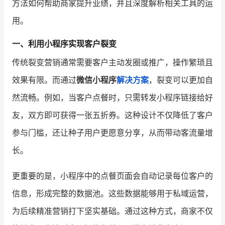
方法如何帮助商家提升业绩，并且深度解析相关工具的运
用。
增长俱乐部
一、利用小程序实现客户裂变
增长俱乐部
有赞商盟
传统裂变营销通常需要客户主动发圈或推广，操作繁琐且
商家社区
社群交流
效果有限。而通过
微信小程序
解决方案
，裂变可以更加自
合作共进
然流畅。例如，当客户点餐时，只需转发小程序链接给好
友，双方即可获得一张五折券。这种设计不仅降低了客户
入驻有赞
认证代理商
参与门槛，还让种子用户更愿意分享，从而带动客流量增
认证服务商
设计服务商
长。
有赞云
数据通服务
更重要的是，小程序中的点餐页面会自动记录每位客户的
信息，形成完整的数据池。这些数据能够用于私域运营，
为后续精准营销打下坚实基础。通过这种方式，商家不仅