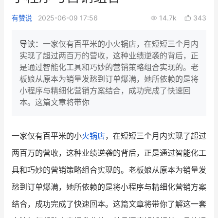
新零售私享会
门店经营增长公开课
有赞说
2025-06-09 17:56
14.7k
343
AllValue
战略合作
导读：
一家仅有百平米的小火锅店，在短短三个月内
实现了超过两百万的营收，这种业绩逆袭的背后，正
增长产品指南
是通过智能化工具和巧妙的营销策略组合实现的。老
板娘从原本为销量发愁到订单爆满，她所依赖的是将
智库
产品场景库
小程序与精细化营销方案结合，成功完成了快速回
产品更新动态
帮助中心
本。这篇文章将带你
行业洞察
一家仅有百平米的小
火锅店
，在短短三个月内实现了超过
品牌消费观
行业报告
两百万的营收，这种业绩逆袭的背后，正是通过智能化工
新零售资讯
具和巧妙的营销策略组合实现的。老板娘从原本为销量发
愁到订单爆满，她所依赖的是将小程序与精细化营销方案
培训课程
结合，成功完成了快速回本。这篇文章将带你了解这一套
私域课程
新零售内参