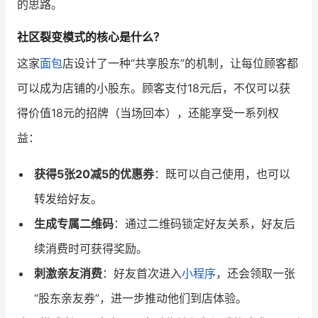
的思路。
增长俱乐部
社区裂变模式的核心是什么？
这家
面包
店设计了一种“共享股东”的机制，让每位顾客都
增长俱乐部
有赞商盟
可以成为店铺的小股东。顾客支付18元后，不仅可以获
商家社区
社群交流
得价值18元的招牌（当场回本），还能享受一系列权
合作共进
益：
入驻有赞
认证代理商
获得5张20减5的优惠券
：既可以自己使用，也可以
认证服务商
设计服务商
转发给好友。
生成专属二维码
：通过二维码锁定好友关系，好友后
有赞云
数据通服务
续消费时可获得奖励。
刺激亲友消费
：好友首次进入
小程序
，还会领取一张
“股东亲友券”，进一步推动他们到店体验。