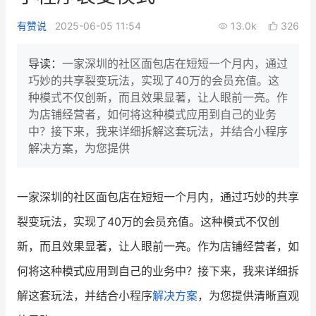
新零售私享会
门店经营增长公开课
有赞说
2025-06-05 11:54
13.0k
326
AllValue
战略合作
导读：
一家深圳的社区面包店在短短一个月内，通过
巧妙的共享裂变玩法，实现了40万的会员充值。这
增长产品指南
种模式不仅创新，而且效果显著，让人眼前一亮。作
为店铺经营者，如何将这种模式应用到自己的业务
智库
产品场景库
中？接下来，我来详细拆解这套玩法，并结合小程序
产品更新动态
帮助中心
解决方案，为您提供
行业洞察
一家深圳的社区面包店在短短一个月内，通过巧妙的共享
品牌消费观
行业报告
裂变玩法，实现了40万的会员充值。这种模式不仅创
新零售资讯
新，而且效果显著，让人眼前一亮。作为店铺经营者，如
何将这种模式应用到自己的业务中？接下来，我来详细拆
培训课程
解这套玩法，并结合小程序
解决方案
，为您提供清晰直观
私域课程
新零售内参