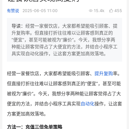
新零售私享会
门店经营增长公开课
有赞说
2025-06-05 11:00
15.4k
455
AllValue
战略合作
导读：
经营一家餐饮店，大家都希望能吸引顾客、提
升复购率。但直接打折往往难以让顾客感到真正的
增长产品指南
“便宜”，甚至可能被视为“廉价”。今天，我想分享两
种能让顾客觉得占了大便宜的方法，并结合小程序工
智库
产品场景库
具实现自动化操作，让这套方案更加高效落地。
产品更新动态
帮助中心
经营一家餐饮店，大家都希望能吸引顾客、
提升复购
率。
行业洞察
但直接打折往往难以让顾客感到真正的“便宜”，甚至可能
品牌消费观
行业报告
被视为“廉价”。今天，我想分享两种能让顾客觉得占了大
新零售资讯
便宜的方法，并结合小程序工具实现
自动化
操作，让这套
方案更加高效落地。
培训课程
方法一：充值三倍免单策略
私域课程
新零售内参