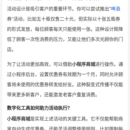
活动设计是吸引客户的重要环节。你可以尝试推出“
啤酒
增长俱乐部
券”活动，比如五十瓶仅售二十元，但实际以十张五瓶券
增长俱乐部
有赞商盟
的形式发放，每位顾客每天只能使用一张。这种设计既降
商家社区
社群交流
低了顾客一次性消费的压力，又能让他们多次光顾你的门
店。
合作共进
为了让活动更加高效，可以借助
小程序商城
进行操作。通
入驻有赞
认证代理商
过小程序后台，设置优惠券有效期为一个月，同时允许顾
认证服务商
设计服务商
客将未使用的优惠券转发给好友。这种裂变式传播不仅能
有赞云
数据通服务
带来更多新客户，还能激发老客户重复消费。
数字化工具如何助力活动执行？
小程序商城
是实现上述活动的关键工具。它不仅能帮助商
家自动生成优惠券，还能灵活调整使用规则，比如限制每