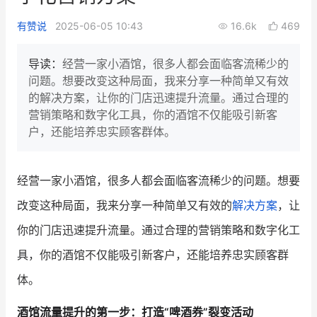
新零售私享会
门店经营增长公开课
有赞说
2025-06-05 10:43
16.6k
469
AllValue
战略合作
导读：
经营一家小酒馆，很多人都会面临客流稀少的
问题。想要改变这种局面，我来分享一种简单又有效
增长产品指南
的解决方案，让你的门店迅速提升流量。通过合理的
营销策略和数字化工具，你的酒馆不仅能吸引新客
智库
产品场景库
户，还能培养忠实顾客群体。
产品更新动态
帮助中心
经营一家小酒馆，很多人都会面临客流稀少的问题。想要
行业洞察
改变这种局面，我来分享一种简单又有效的
解决方案
，让
品牌消费观
行业报告
你的门店迅速提升流量。通过合理的营销策略和数字化工
新零售资讯
具，你的酒馆不仅能吸引新客户，还能培养忠实顾客群
体。
培训课程
酒馆流量提升的第一步：打造“啤酒券”裂变活动
私域课程
新零售内参