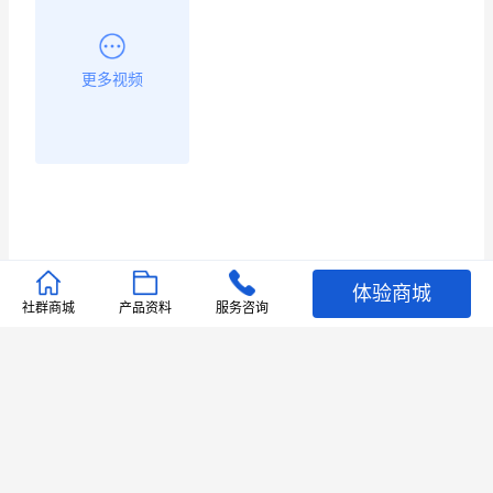
更多视频
体验商城
推荐文章
社群商城
产品资料
服务咨询
查看更多
店铺护航
有赞安心入驻 服务中断赔偿102.4倍