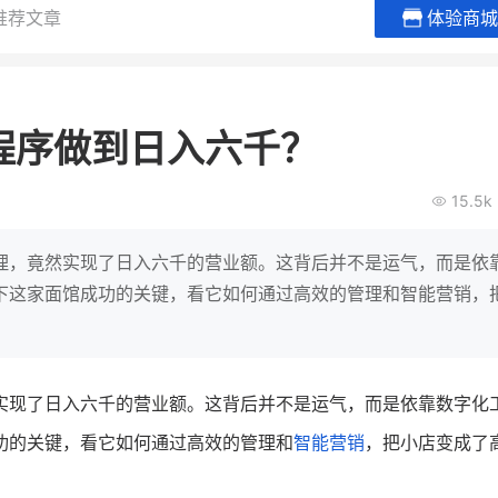
推荐文章
体验商城
TE贝易品牌
龙贝莱商城
谦益香
女装
粮油米
程序做到日入六千？
200
200
30
万
%
万
月销
会员的客单价提升
私域粉丝
亿元
15.5k
GMV
发力私域月销200万
私域生态农业
有货源没流量？母婴馆如何破局
这家女装连锁如何借有赞破局新
IT精英回乡种地
理，竟然实现了日入六千的营业额。这背后并不是运气，而是依
零售？
意！
冠，转战私
下这家面馆成功的关键，看它如何通过高效的管理和智能营销，
查看详情
查看详情
实现了日入六千的营业额。这背后并不是运气，而是依靠数字化
功的关键，看它如何通过高效的管理和
智能营销
，把小店变成了