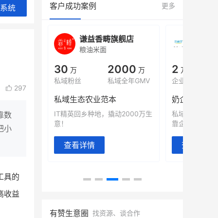
客户成功案例
更多
系统
畴旗舰店
白帝牛奶旗舰店
小
面
小吃快餐
休
2000
2
900
80%
万
万人
万
+
私域全年GMV
企业微信半年拉新
年销售额
复购率
297
范本
奶企靠企业微信销售额翻8倍
国民品牌
，撬动2000万生
私域样本打法！新希望白帝乳业
三只松鼠
靠数
靠企业微信实现销售额翻 8 倍！
牌，22天
把小
查看详情
查看详
工具的
高收益
有赞生意圈
找资源、谈合作