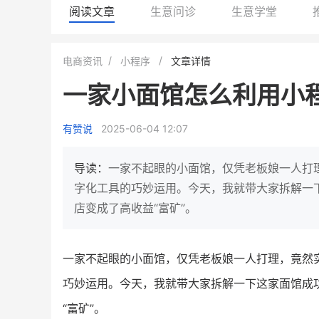
阅读文章
生意问诊
生意学堂
小鹿蓝蓝会员
BEIESTA
电商资讯
小程序
文章详情
休闲零食
商城
一家小面馆怎么利用小
母婴
80%
7900
万
+
万
1
2
复购率
一季度营收
top
有赞说
2025-06-04 12:07
类目销售额
年度
8倍
国民品牌副线的私域大爆发
乳业
三只松鼠旗下的网红婴儿辅食品
导读：
一家不起眼的小面馆，仅凭老板娘一人打
倍！
牌，22天便拿下类目第一
他只用7年做到平台销
字化工具的巧妙运用。今天，我就带大家拆解一
域如何破局？
店变成了高收益“富矿”。
查看详情
查看详情
一家不起眼的小面馆，仅凭老板娘一人打理，竟然
巧妙运用。今天，我就带大家拆解一下这家面馆成
“富矿”。