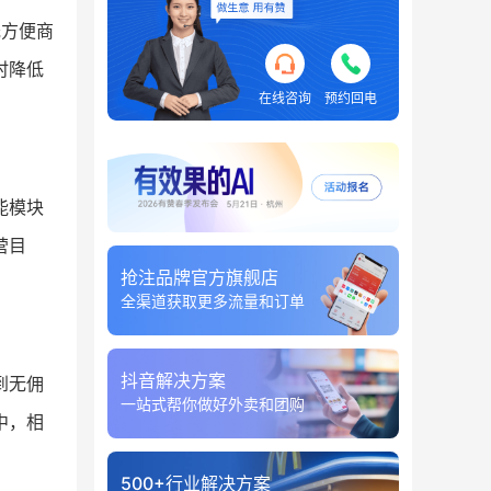
既方便商
时降低
在线咨询
预约回电
能模块
营目
抢注品牌官方旗舰店
全渠道获取更多流量和订单
抖音解决方案
到无佣
一站式帮你做好外卖和团购
中，相
500+行业解决方案