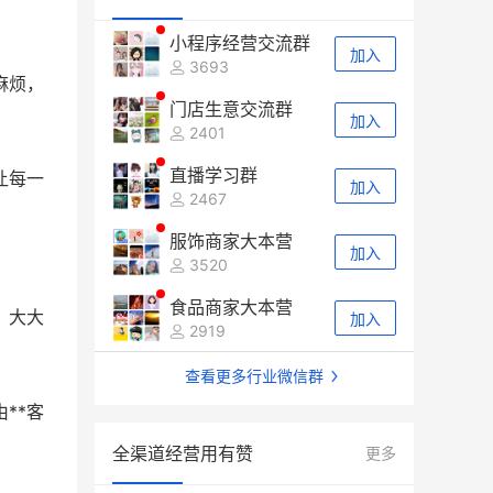
小程序经营交流群
加入
3693
麻烦，
门店生意交流群
加入
2401
直播学习群
让每一
加入
2467
服饰商家大本营
加入
3520
食品商家大本营
，大大
加入
2919
查看更多行业微信群
**客
全渠道经营用有赞
更多