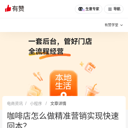
生意专家
导航
有赞学堂
有赞说增长
私域日历
增长方法
有赞说案例拆解
有赞专家说
有赞成功案例
新零售最佳实践
面对面聊增长
电商资讯
小程序
文章详情
有赞春季发布会
实干家直播间
咖啡店怎么做精准营销实现快速
新零售大会
新零售茶会
回本？