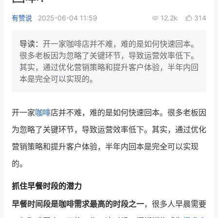
新零售私享会
门店经营增长公开课
有赞说
2025-06-04 11:59
12.2k
314
AllValue
战略合作
导读：
开一家咖啡店并不难，难的是如何快速回本。
很多老板因为忽略了关键环节，导致运营效率低下。
增长产品指南
其实，通过优化营销策略和提升客户体验，半年内回
本是完全可以实现的。
智库
产品场景库
产品更新动态
帮助中心
开一家
咖啡
店并不难，难的是如何快速回本。很多老板因
行业洞察
为忽略了关键环节，导致运营效率低下。其实，通过优化
营销策略和提升客户体验，半年内回本是完全可以实现
品牌消费观
行业报告
的。
新零售资讯
抓住早餐时段的潜力
培训课程
早餐时间段是咖啡需求最高的时段之一
，很多人早晨需要
私域课程
新零售内参