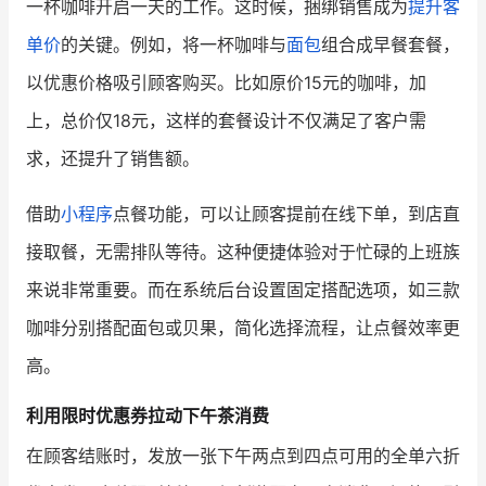
一杯咖啡开启一天的工作。这时候，捆绑销售成为
提升客
单价
的关键。例如，将一杯咖啡与
面包
组合成早餐套餐，
增长俱乐部
以优惠价格吸引顾客购买。比如原价15元的咖啡，加
增长俱乐部
有赞商盟
上，总价仅18元，这样的套餐设计不仅满足了客户需
商家社区
社群交流
求，还提升了销售额。
合作共进
借助
小程序
点餐功能，可以让顾客提前在线下单，到店直
入驻有赞
认证代理商
接取餐，无需排队等待。这种便捷体验对于忙碌的上班族
来说非常重要。而在系统后台设置固定搭配选项，如三款
认证服务商
设计服务商
咖啡分别搭配面包或贝果，简化选择流程，让点餐效率更
有赞云
数据通服务
高。
利用限时优惠券拉动下午茶消费
在顾客结账时，发放一张下午两点到四点可用的全单六折