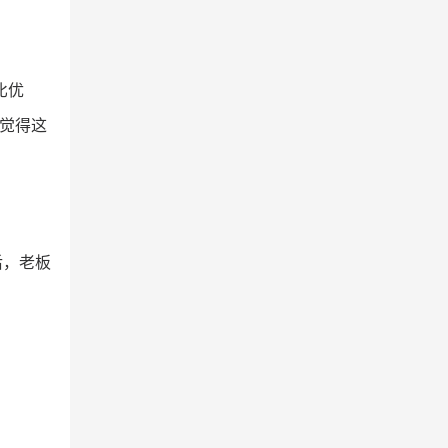
比优
往觉得这
后，老板