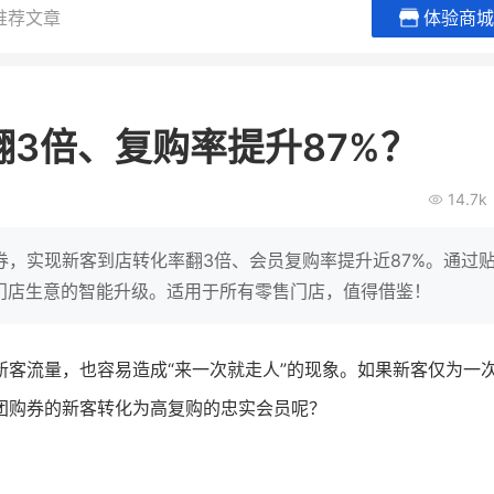
推荐文章
体验商城
BEIESTATE贝易品牌
龙贝莱商城
女装
商城
3倍、复购率提升87%？
母婴
200
20
万
万
1
2
收
月销
top
亿元
14.7k
类目销售额
年度GMV
发
发力私域月销200
有货源没流量？母婴馆如何破局
食品
这家女装连锁如何借有
，实现新客到店转化率翻3倍、会员复购率提升近87%。通过
零售？
他只用7年做到平台销冠，转战私
了门店生意的智能升级。适用于所有零售门店，值得借鉴！
域如何破局？
查看详情
查看详情
客流量，也容易造成“来一次就走人”的现象。如果新客仅为一
团购券的新客转化为高复购的忠实会员呢？