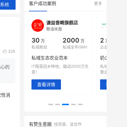
客户成功案例
更多
系统
谦益香畴旗舰店
白帝牛
粮油米面
小吃快
0
30
2000
2
%
万
万
万人
会员的客单价提升
私域粉丝
私域全年GMV
企业微信半年拉新
326
万
私域生态农业范本
奶企靠企业微
赞破局新
IT精英回乡种地，撬动2000万生
私域样本打法！
贴心的
意！
靠企业微信实现销
查看详情
查看详情
次性消
有赞生意圈
找资源、谈合作