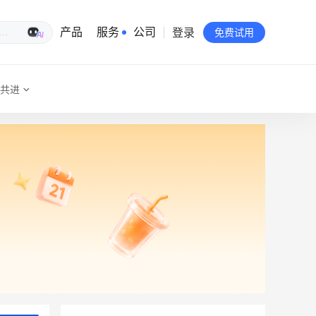
登录
生意专家
产品
服务
公司
免费试用
共进
有赞简介
投资者关系
品牌物料下载
员工验证
有赞公益
站点地图