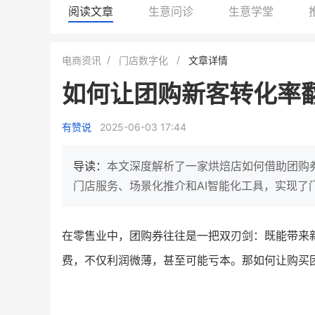
阅读文章
生意问诊
生意学堂
白帝牛奶旗舰店
小鹿蓝蓝会员
电商资讯
门店数字化
文章详情
小吃快餐
休闲零食
如何让团购新客转化率翻
2
900
80%
7900
万人
万
+
企业微信半年拉新
年销售额
复购率
一季度营
有赞说
2025-06-03 17:44
奶企靠企业微信销售额翻8倍
国民品牌副线的私域大爆
私域样本打法！新希望白帝乳业
三只松鼠旗下的网红婴儿辅
导读：
本文深度解析了一家烘焙店如何借助团购券
靠企业微信实现销售额翻 8 倍！
牌，22天便拿下类目第一
门店服务、场景化推介和AI智能化工具，实现
查看详情
查看详情
在零售业中，团购券往往是一把双刃剑：既能带来新
费，不仅利润微薄，甚至可能亏本。那如何让购买