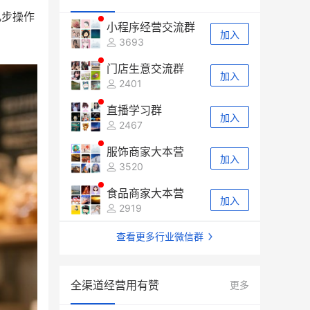
几步操作
小程序经营交流群
加入
3693
门店生意交流群
加入
2401
直播学习群
加入
2467
服饰商家大本营
加入
3520
食品商家大本营
加入
2919
查看更多行业微信群
全渠道经营用有赞
更多