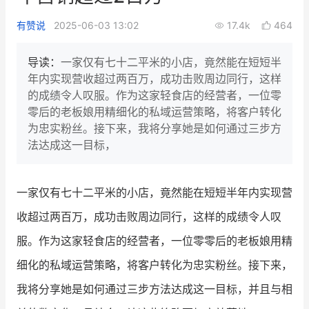
新零售私享会
门店经营增长公开课
有赞说
2025-06-03 13:02
17.4k
464
AllValue
战略合作
导读：
一家仅有七十二平米的小店，竟然能在短短半
年内实现营收超过两百万，成功击败周边同行，这样
增长产品指南
的成绩令人叹服。作为这家轻食店的经营者，一位零
零后的老板娘用精细化的私域运营策略，将客户转化
智库
产品场景库
为忠实粉丝。接下来，我将分享她是如何通过三步方
产品更新动态
帮助中心
法达成这一目标，
行业洞察
一家仅有七十二平米的小店，竟然能在短短半年内实现营
品牌消费观
行业报告
收超过两百万，成功击败周边同行，这样的成绩令人叹
新零售资讯
服。作为这家轻食店的经营者，一位零零后的老板娘用精
细化的私域运营策略，将客户转化为忠实粉丝。接下来，
培训课程
我将分享她是如何通过三步方法达成这一目标，并且与相
私域课程
新零售内参