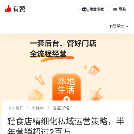
文章
问诊
群聊
学堂
推荐
分享
生意专家
导航
有赞学堂
有赞说增长
私域日历
增长方法
有赞说案例拆解
有赞专家说
有赞成功案例
新零售最佳实践
面对面聊增长
电商资讯
小程序
文章详情
有赞春季发布会
实干家直播间
轻食店精细化私域运营策略，半
新零售大会
新零售茶会
年营销超过2百万