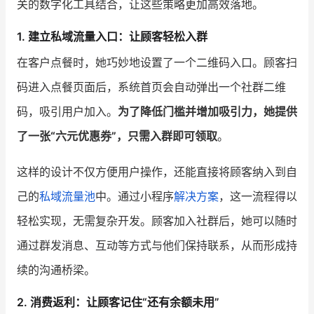
关的数字化工具结合，让这些策略更加高效落地。
增长俱乐部
1. 建立私域流量入口：让顾客轻松入群
在客户点餐时，她巧妙地设置了一个二维码入口。顾客扫
增长俱乐部
有赞商盟
码进入点餐页面后，系统首页会自动弹出一个社群二维
商家社区
社群交流
码，吸引用户加入。
为了降低门槛并增加吸引力，她提供
合作共进
了一张“六元优惠券”，只需入群即可领取
。
入驻有赞
认证代理商
这样的设计不仅方便用户操作，还能直接将顾客纳入到自
认证服务商
设计服务商
己的
私域流量池
中。通过小程序
解决方案
，这一流程得以
轻松实现，无需复杂开发。顾客加入社群后，她可以随时
有赞云
数据通服务
通过群发消息、互动等方式与他们保持联系，从而形成持
续的沟通桥梁。
2. 消费返利：让顾客记住“还有余额未用”