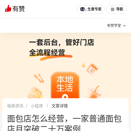
文章
问诊
群聊
学堂
推荐
分享
生意专家
导航
有赞学堂
有赞说增长
私域日历
增长方法
有赞说案例拆解
有赞专家说
有赞成功案例
新零售最佳实践
面对面聊增长
电商资讯
小程序
文章详情
有赞春季发布会
实干家直播间
面包店怎么经营，一家普通面包
新零售大会
新零售茶会
店月突破二十万案例