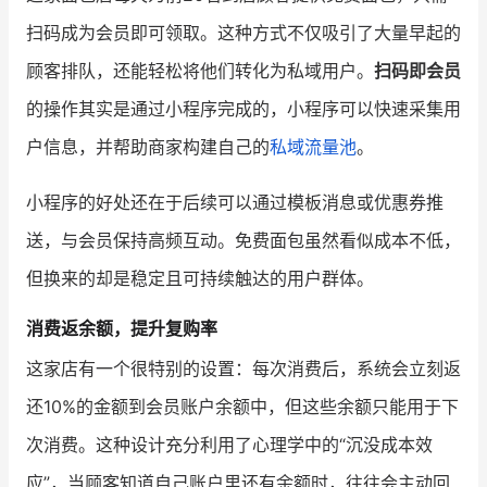
扫码成为会员即可领取。这种方式不仅吸引了大量早起的
增长俱乐部
顾客排队，还能轻松将他们转化为私域用户。
扫码即会员
增长俱乐部
有赞商盟
的操作其实是通过小程序完成的，小程序可以快速采集用
商家社区
社群交流
户信息，并帮助商家构建自己的
私域流量池
。
小程序的好处还在于后续可以通过模板消息或优惠券推
合作共进
送，与会员保持高频互动。免费面包虽然看似成本不低，
入驻有赞
认证代理商
但换来的却是稳定且可持续触达的用户群体。
认证服务商
设计服务商
消费返余额，提升复购率
有赞云
数据通服务
这家店有一个很特别的设置：每次消费后，系统会立刻返
还10%的金额到会员账户余额中，但这些余额只能用于下
次消费。这种设计充分利用了心理学中的“沉没成本效
应”，当顾客知道自己账户里还有余额时，往往会主动回