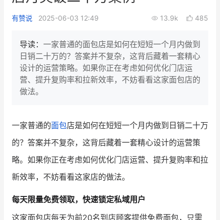
新零售私享会
门店经营增长公开课
有赞说
2025-06-03 12:49
13.9k
485
AllValue
战略合作
导读：
一家普通的面包店是如何在短短一个月内做到
日销二十万的？答案并不复杂，这背后藏着一套精心
增长产品指南
设计的运营策略。如果你正在考虑如何优化门店运
营、提升复购率和拉新效率，不妨看看这家面包店的
智库
产品场景库
做法。
产品更新动态
帮助中心
一家普通的
面包
店是如何在短短一个月内做到日销二十万
行业洞察
的？答案并不复杂，这背后藏着一套精心设计的运营策
品牌消费观
行业报告
略。如果你正在考虑如何优化门店运营、提升复购率和拉
新零售资讯
新效率，不妨看看这家店的做法。
培训课程
每天限量免费领取，快速锁定私域用户
私域课程
新零售内参
这家面包店每天为前20名到店顾客提供免费面包，只需