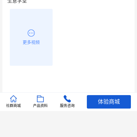
生意学堂
更多视频
体验商城
推荐文章
社群商城
产品资料
服务咨询
查看更多
店铺护航
有赞安心入驻 服务中断赔偿102.4倍