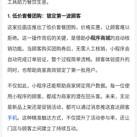
工具助力餐饮生意。
增长俱乐部
1. 低价套餐团购：锁定第一波顾客
这家拉面店推出了低价套餐团购，价格实惠，让顾客难以
增长俱乐部
有赞商盟
拒绝。这一操作背后的关键，是借助
小程序商城
的自动核
商家社区
社群交流
销功能。当顾客购买团购券后，无需人工核销，小程序会
合作共进
自动完成订单验证，整个过程简单流畅。顾客体验提升的
同时，也帮助商家高效锁定了第一批用户。
入驻有赞
认证代理商
认证服务商
设计服务商
不仅如此，小程序还能帮助商家绑定用户数据。每一位使
用小程序的顾客，都成为商家的潜在回头客。未来，无论
有赞云
数据通服务
是新品上架还是促销活动，都可以通过消息推送直达顾客
手机
。这种精准触达方式，不仅提升了活动参与率，还让
门店与顾客之间建立了持续互动。