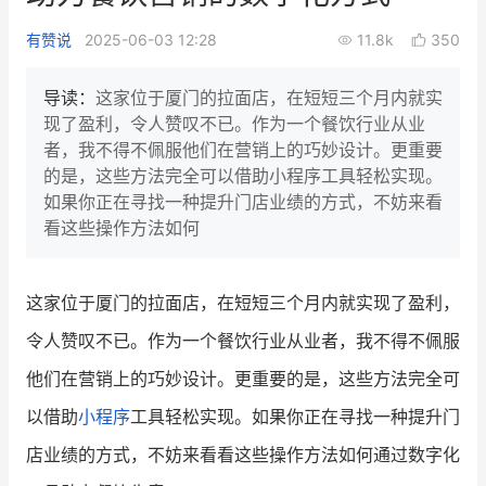
新零售私享会
门店经营增长公开课
有赞说
2025-06-03 12:28
11.8k
350
AllValue
战略合作
导读：
这家位于厦门的拉面店，在短短三个月内就实
现了盈利，令人赞叹不已。作为一个餐饮行业从业
增长产品指南
者，我不得不佩服他们在营销上的巧妙设计。更重要
的是，这些方法完全可以借助小程序工具轻松实现。
智库
产品场景库
如果你正在寻找一种提升门店业绩的方式，不妨来看
产品更新动态
帮助中心
看这些操作方法如何
行业洞察
这家位于厦门的拉面店，在短短三个月内就实现了盈利，
品牌消费观
行业报告
令人赞叹不已。作为一个餐饮行业从业者，我不得不佩服
新零售资讯
他们在营销上的巧妙设计。更重要的是，这些方法完全可
以借助
小程序
工具轻松实现。如果你正在寻找一种提升门
培训课程
店业绩的方式，不妨来看看这些操作方法如何通过数字化
私域课程
新零售内参