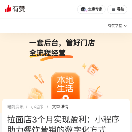
生意专家
导航
有赞学堂
有赞说增长
私域日历
增长方法
有赞说案例拆解
有赞专家说
有赞成功案例
新零售最佳实践
面对面聊增长
电商资讯
小程序
文章详情
有赞春季发布会
实干家直播间
拉面店3个月实现盈利：小程序
新零售大会
新零售茶会
助力餐饮营销的数字化方式