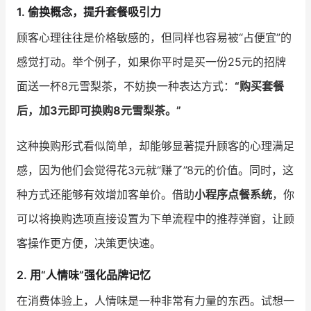
1. 偷换概念，提升套餐吸引力
增长俱乐部
顾客心理往往是价格敏感的，但同样也容易被“占便宜”的
感觉打动。举个例子，如果你平时是买一份25元的招牌
增长俱乐部
有赞商盟
面送一杯8元雪梨茶，不妨换一种表达方式：
“购买套餐
商家社区
社群交流
后，加3元即可换购8元雪梨茶。”
合作共进
这种换购形式看似简单，却能够显著提升顾客的心理满足
入驻有赞
认证代理商
感，因为他们会觉得花3元就“赚了”8元的价值。同时，这
认证服务商
设计服务商
种方式还能够有效增加客单价。借助
小程序点餐系统
，你
可以将换购选项直接设置为下单流程中的推荐弹窗，让顾
有赞云
数据通服务
客操作更方便，决策更快速。
2. 用“人情味”强化品牌记忆
在消费体验上，人情味是一种非常有力量的东西。试想一