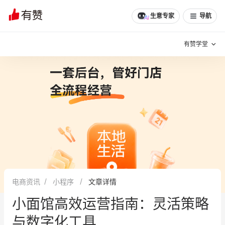
生意专家
导航
有赞学堂
有赞说增长
私域日历
增长方法
有赞说案例拆解
有赞专家说
有赞成功案例
新零售最佳实践
面对面聊增长
电商资讯
小程序
文章详情
有赞春季发布会
实干家直播间
小面馆高效运营指南：灵活策略
新零售大会
新零售茶会
与数字化工具