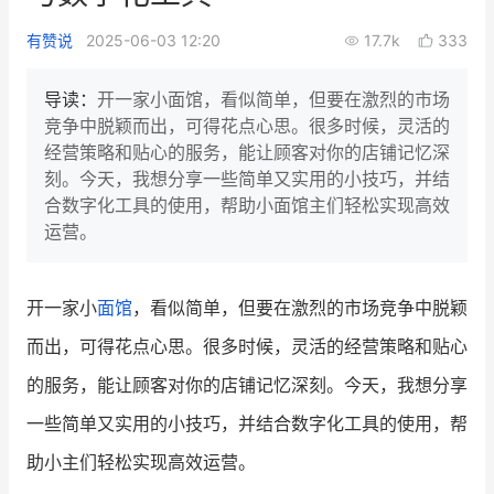
新零售私享会
门店经营增长公开课
有赞说
2025-06-03 12:20
17.7k
333
AllValue
战略合作
导读：
开一家小面馆，看似简单，但要在激烈的市场
竞争中脱颖而出，可得花点心思。很多时候，灵活的
增长产品指南
经营策略和贴心的服务，能让顾客对你的店铺记忆深
刻。今天，我想分享一些简单又实用的小技巧，并结
智库
产品场景库
合数字化工具的使用，帮助小面馆主们轻松实现高效
产品更新动态
帮助中心
运营。
行业洞察
开一家小
面馆
，看似简单，但要在激烈的市场竞争中脱颖
品牌消费观
行业报告
而出，可得花点心思。很多时候，灵活的经营策略和贴心
新零售资讯
的服务，能让顾客对你的店铺记忆深刻。今天，我想分享
一些简单又实用的小技巧，并结合数字化工具的使用，帮
培训课程
助小主们轻松实现高效运营。
私域课程
新零售内参