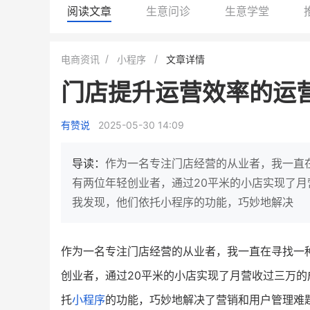
阅读文章
生意问诊
生意学堂
谦益香畴旗舰店
白帝牛奶旗舰店
电商资讯
小程序
文章详情
粮油米面
小吃快餐
门店提升运营效率的运
30
2000
2
900
万
万
万人
私域粉丝
私域全年GMV
企业微信半年拉新
年销售
有赞说
2025-05-30 14:09
私域生态农业范本
奶企靠企业微信销售额
IT精英回乡种地，撬动2000万生
私域样本打法！新希望白
导读：
作为一名专注门店经营的从业者，我一直
意！
靠企业微信实现销售额翻 8
有两位年轻创业者，通过20平米的小店实现了
我发现，他们依托小程序的功能，巧妙地解决
查看详情
查看详情
作为一名专注门店经营的从业者，我一直在寻找一
创业者，通过20平米的小店实现了月营收过三万
托
小程序
的功能，巧妙地解决了营销和用户管理难