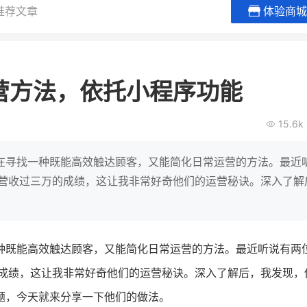
推荐文章
体验商城
小鹿蓝蓝会员
BEIEST
休闲零食
商城
营方法，依托小程序功能
母婴
80%
7900
万
+
万
1
2
额
复购率
一季度营收
top
15.6k
类目销售额
年
翻8倍
国民品牌副线的私域大爆发
帝乳业
三只松鼠旗下的网红婴儿辅食品
在寻找一种既能高效触达顾客，又能简化日常运营的方法。最近
 倍！
牌，22天便拿下类目第一
他只用7年做到平台
月营收过三万的成绩，这让我非常好奇他们的运营秘诀。深入了解
域如何破局？
查看详情
查看详情
种既能高效触达顾客，又能简化日常运营的方法。最近听说有两
的成绩，这让我非常好奇他们的运营秘诀。深入了解后，我发现，
题，今天就来分享一下他们的做法。