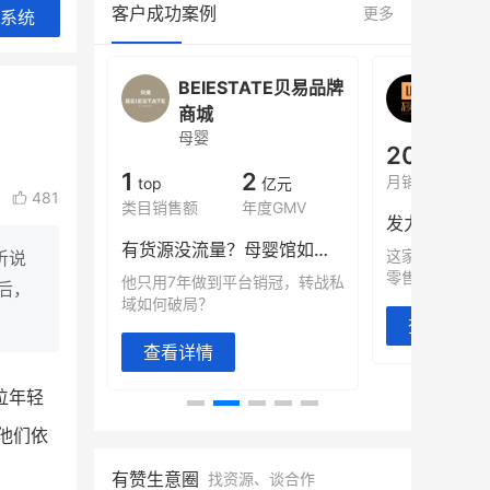
客户成功案例
更多
系统
ATE贝易品牌
龙贝莱商城
谦益
女装
粮油米
200
200
30
万
%
万
月销
会员的客单价提升
私域粉丝
亿元
481
度GMV
发力私域月销200万
私域生态农
有货源没流量？母婴馆如何破局
这家女装连锁如何借有赞破局新
IT精英回乡种
听说
零售？
意！
销冠，转战私
后，
查看详情
查看详情
位年轻
他们依
有赞生意圈
找资源、谈合作