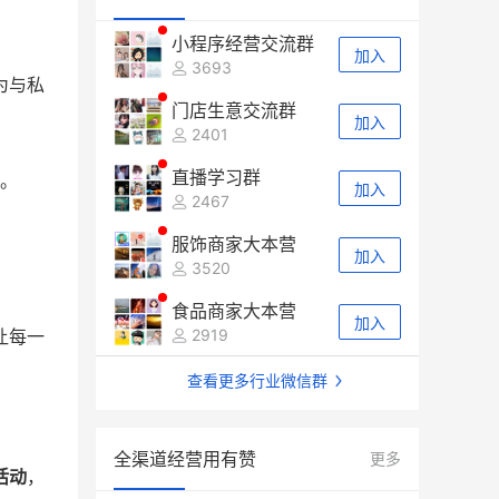
小程序经营交流群
加入
3693
为与私
门店生意交流群
加入
2401
直播学习群
。
加入
2467
服饰商家大本营
加入
3520
食品商家大本营
加入
让每一
2919
查看更多行业微信群
全渠道经营用有赞
更多
活动
，