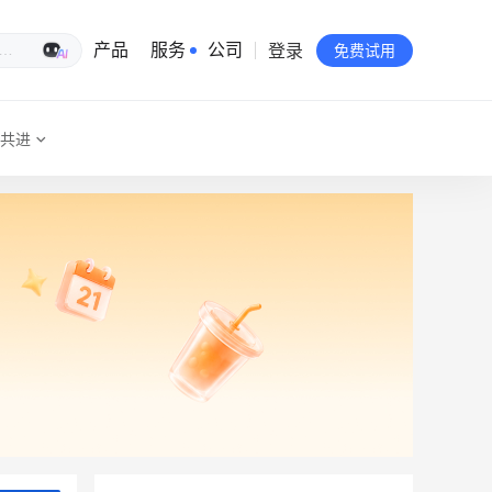
登录
生意专家
产品
服务
公司
免费试用
共进
有赞简介
投资者关系
品牌物料下载
员工验证
有赞公益
站点地图