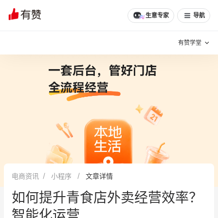
文章
问诊
群聊
学堂
推荐
分享
生意专家
导航
有赞学堂
有赞说增长
私域日历
增长方法
有赞说案例拆解
有赞专家说
有赞成功案例
新零售最佳实践
面对面聊增长
电商资讯
小程序
文章详情
有赞春季发布会
实干家直播间
如何提升青食店外卖经营效率？
新零售大会
新零售茶会
智能化运营