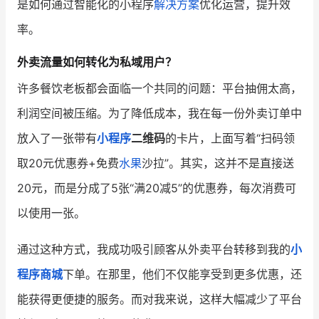
是如何通过智能化的小程序
解决方案
优化运营，提升效
率。
增长俱乐部
外卖流量如何转化为私域用户？
增长俱乐部
有赞商盟
许多餐饮老板都会面临一个共同的问题：平台抽佣太高，
商家社区
社群交流
利润空间被压缩。为了降低成本，我在每一份外卖订单中
合作共进
放入了一张带有
小程序
二维码
的卡片，上面写着“扫码领
取20元优惠券+免费
水果
沙拉”。其实，这并不是直接送
入驻有赞
认证代理商
20元，而是分成了5张“满20减5”的优惠券，每次消费可
认证服务商
设计服务商
以使用一张。
有赞云
数据通服务
通过这种方式，我成功吸引顾客从外卖平台转移到我的
小
程序商城
下单。在那里，他们不仅能享受到更多优惠，还
能获得更便捷的服务。而对我来说，这样大幅减少了平台