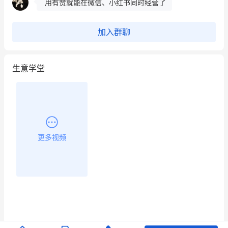
用有赞就能在微信、小红书同时经营了
餐饮也得靠私域和服务提高竞争力
加入群聊
昨晚的直播课程太好啦❤️
生意学堂
更多视频