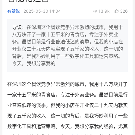
新零售私享会
门店经营增长公开课
有赞说
2025-05-30 14:04
13.9k
326
AllValue
战略合作
导读：
在深圳这个餐饮竞争异常激烈的城市，我用十
八万块开了一家十五平米的青食店，专注于外卖业
增长产品指南
务。虽然目前是行业普遍低迷的淡季，但我的小店在
开业仅二十九天内就实现了五千家的收入，这一切的
智库
产品场景库
背后，是我巧妙利用了一些数字化工具和运营策略。
产品更新动态
帮助中心
今天，我想分享我的
行业洞察
在深圳这个餐饮竞争异常激烈的城市，我用十八万块开了
品牌消费观
行业报告
一家十五平米的青食店，专注于外卖业务。虽然目前是行
新零售资讯
业普遍低迷的淡季，但我的小店在开业仅二十九天内就实
现了五千家的收入，这一切的背后，是我巧妙利用了一些
培训课程
数字化工具和运营策略。今天，我想分享我的经验，尤其
私域课程
新零售内参