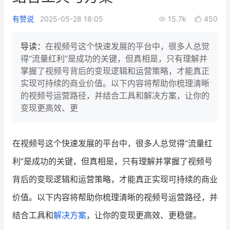
新零售私享会
门店经营增长公开课
有赞说
2025-05-28 18:05
15.7k
450
AllValue
战略合作
导读：
在视频号这个快速发展的平台中，很多人总觉
得“流量红利”是成功的关键，但真相是，只有理解并
增长产品指南
掌握了视频号背后的变现逻辑和运营策略，才能真正
实现可持续的商业价值。以下内容将帮助你梳理清晰
智库
产品场景库
的视频号运营路径，并结合工具和解决方案，让你的
产品更新动态
帮助中心
变现更高效、更
行业洞察
在视频号这个快速发展的平台中，很多人总觉得“流量红
品牌消费观
行业报告
利”是成功的关键，但真相是，只有理解并掌握了视频号
新零售资讯
背后的变现逻辑和运营策略，才能真正实现可持续的商业
价值。以下内容将帮助你梳理清晰的视频号运营路径，并
培训课程
结合工具和
解决方案
，让你的变现更高效、更稳健。
私域课程
新零售内参