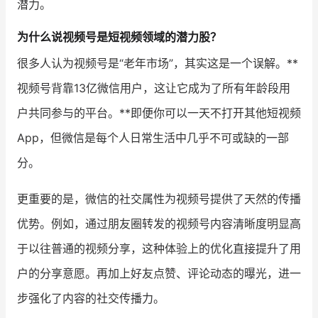
潜力。
增长俱乐部
为什么说视频号是短视频领域的潜力股？
很多人认为视频号是“老年市场”，其实这是一个误解。**
增长俱乐部
有赞商盟
视频号背靠13亿微信用户，这让它成为了所有年龄段用
商家社区
社群交流
户共同参与的平台。**即便你可以一天不打开其他短视频
合作共进
App，但微信是每个人日常生活中几乎不可或缺的一部
分。
入驻有赞
认证代理商
认证服务商
设计服务商
更重要的是，微信的社交属性为视频号提供了天然的传播
优势。例如，通过朋友圈转发的视频号内容清晰度明显高
有赞云
数据通服务
于以往普通的视频分享，这种体验上的优化直接提升了用
户的分享意愿。再加上好友点赞、评论动态的曝光，进一
步强化了内容的社交传播力。