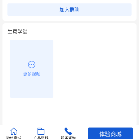
这个营销策划案例推荐大家看一下
加入群聊
用有赞就能在微信、小红书同时经营了
生意学堂
餐饮也得靠私域和服务提高竞争力
昨晚的直播课程太好啦❤️
更多视频
体验商城
推荐文章
微信商城
产品资料
服务咨询