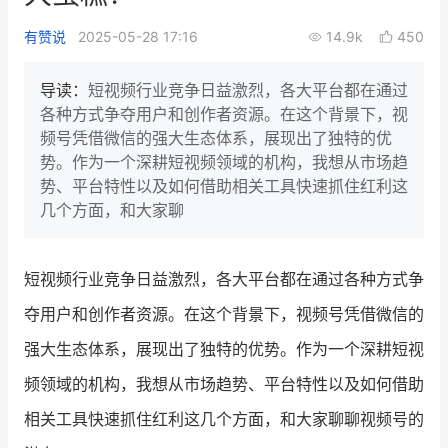
新零售私享会
门店经营增长公开课
有赞说
2025-05-28 17:16
14.9k
450
AllValue
战略合作
导读：
短视频行业竞争日益激烈，各大平台都在通过
各种方式争夺用户和创作者资源。在这个背景下，视
增长产品指南
频号凭借微信的强大生态体系，展现出了独特的优
势。作为一个深耕短视频领域的机构，我想从市场趋
智库
产品场景库
势、平台特性以及如何借助相关工具快速抓住红利这
产品更新动态
帮助中心
几个方面，和大家聊
行业洞察
短视频行业竞争日益激烈，各大平台都在通过各种方式争
品牌消费观
行业报告
夺用户和创作者资源。在这个背景下，视频号凭借微信的
新零售资讯
强大生态体系，展现出了独特的优势。作为一个深耕短视
频领域的机构，我想从市场趋势、平台特性以及如何借助
培训课程
相关工具快速抓住红利这几个方面，和大家聊聊视频号的
私域课程
新零售内参