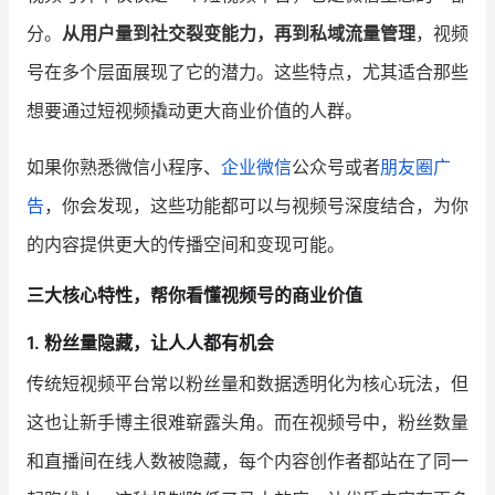
分。
从用户量到社交裂变能力，再到私域流量管理
，视频
增长俱乐部
号在多个层面展现了它的潜力。这些特点，尤其适合那些
增长俱乐部
有赞商盟
想要通过短视频撬动更大商业价值的人群。
商家社区
社群交流
如果你熟悉微信小程序、
企业微信
公众号或者
朋友圈广
告
，你会发现，这些功能都可以与视频号深度结合，为你
合作共进
的内容提供更大的传播空间和变现可能。
入驻有赞
认证代理商
三大核心特性，帮你看懂视频号的商业价值
认证服务商
设计服务商
1.
粉丝量隐藏，让人人都有机会
有赞云
数据通服务
传统短视频平台常以粉丝量和数据透明化为核心玩法，但
这也让新手博主很难崭露头角。而在视频号中，粉丝数量
和直播间在线人数被隐藏，每个内容创作者都站在了同一