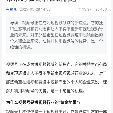
新零售私享会
门店经营增长公开课
有赞说
2025-05-28 14:56
15.9k
450
AllValue
战略合作
导读：
视频号正在成为短视频领域的新焦点，它的独
特生态布局和变现逻辑让人不得不重新审视短视频行
增长产品指南
业的未来。对于那些希望在短视频赛道中脱颖而出的
个人和企业来说，理解并利用视频号的优势，是一个
智库
产品场景库
绝佳的机遇。
产品更新动态
帮助中心
视频号正在成为短视频领域的新焦点，它的独特生态布局
行业洞察
和变现逻辑让人不得不重新审视短视频行业的未来。对于
品牌消费观
行业报告
那些希望在短视频赛道中脱颖而出的个人和企业来说，理
新零售资讯
解并利用视频号的优势，是一个绝佳的机遇。
培训课程
为什么视频号是短视频行业的“黄金地带”？
私域课程
新零售内参
视频号并不仅仅是一个短视频平台，它是微信生态的一部