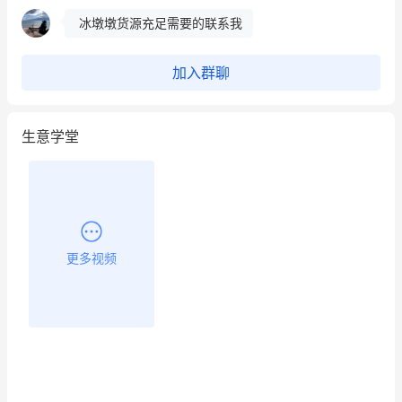
冰墩墩货源充足需要的联系我
这个营销策划案例推荐大家看一下
加入群聊
用有赞就能在微信、小红书同时经营了
生意学堂
餐饮也得靠私域和服务提高竞争力
昨晚的直播课程太好啦❤️
更多视频