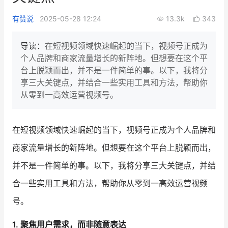
新零售私享会
门店经营增长公开课
有赞说
2025-05-28 12:24
13.3k
343
AllValue
战略合作
导读：
在短视频领域快速崛起的当下，视频号正成为
个人品牌和商家流量增长的新阵地。但想要在这个平
增长产品指南
台上脱颖而出，并不是一件简单的事。以下，我将分
享三大关键点，并结合一些实用工具和方法，帮助你
智库
产品场景库
从零到一高效运营视频号。
产品更新动态
帮助中心
在短视频领域快速崛起的当下，视频号正成为个人品牌和
行业洞察
商家流量增长的新阵地。但想要在这个平台上脱颖而出，
品牌消费观
行业报告
并不是一件简单的事。以下，我将分享三大关键点，并结
新零售资讯
合一些实用工具和方法，帮助你从零到一高效运营视频
号。
培训课程
1. 聚焦用户需求，而非随意表达
私域课程
新零售内参