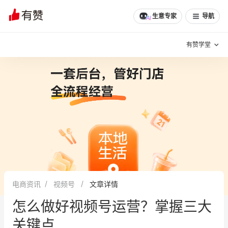
生意专家
导航
有赞学堂
有赞说增长
私域日历
增长方法
有赞说案例拆解
有赞专家说
有赞成功案例
新零售最佳实践
面对面聊增长
电商资讯
视频号
文章详情
有赞春季发布会
实干家直播间
怎么做好视频号运营？掌握三大
新零售大会
新零售茶会
关键点