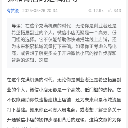
新零售私享会
门店经营增长公开课
有赞说
2025-05-26 20:34
12.9k
343
AllValue
战略合作
导读：
在这个充满机遇的时代，无论你是创业者还是
希望拓展副业的个人，微信小店无疑是一个高效、低
增长产品指南
门槛的选择。它不仅能帮助你快速搭建线上店铺，还
为未来积累私域流量打下基础。如果你正考虑入局电
智库
产品场景库
商，或者想了解更多关于开通微信小店的操作步骤和
产品更新动态
帮助中心
背后的逻辑，这篇
行业洞察
在这个充满机遇的时代，无论你是创业者还是希望拓展副
品牌消费观
行业报告
业的个人，微信小店无疑是一个高效、低门槛的选择。它
新零售资讯
不仅能帮助你快速搭建线上店铺，还为未来积累私域流量
打下基础。如果你正考虑入局电商，或者想了解更多关于
培训课程
开通微信小店的操作步骤和背后的逻辑，这篇文章将为你
私域课程
新零售内参