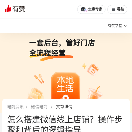
文章
问诊
群聊
学堂
推荐
分享
生意专家
导航
有赞学堂
有赞说增长
私域日历
增长方法
有赞说案例拆解
有赞专家说
有赞成功案例
新零售最佳实践
面对面聊增长
电商资讯
微信电商
文章详情
有赞春季发布会
实干家直播间
怎么搭建微信线上店铺？操作步
新零售大会
新零售茶会
骤和背后的逻辑指导