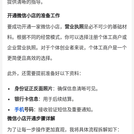
提供清晰的指导。
增长俱乐部
开通微信小店的准备工作
要成功开通一家微信小店，
营业执照
是必不可少的基础材
增长俱乐部
有赞商盟
料。根据不同的经营模式，你可以选择注册个体工商户或
商家社区
社群交流
企业营业执照。对于个体创业者来说，个体工商户是一个
合作共进
更简便且高效的选择。
入驻有赞
认证代理商
此外，还需要提前准备好以下资料：
认证服务商
设计服务商
身份证正反面照片
：确保信息清晰可见。
有赞云
数据通服务
银行卡信息
：用于后续结算。
手机
号码
：接收验证短信及重要通知。
微信小店开通步骤详解
为了让每一步操作更加直观，我将具体流程拆解如下：