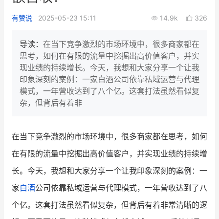
新零售私享会
门店经营增长公开课
有赞说
2025-05-23 15:11
14.9k
326
AllValue
战略合作
导读：
在当下竞争激烈的市场环境中，很多商家都在
思考，如何在有限的流量中挖掘出高价值客户，并实
增长产品指南
现业绩的持续增长。今天，我想和大家分享一个让我
印象深刻的案例：一家白酒公司依靠私域运营与代理
智库
产品场景库
模式，一年营收达到了八个亿。这套打法虽然看似复
产品更新动态
帮助中心
杂，但背后有着非
行业洞察
在当下竞争激烈的市场环境中，很多商家都在思考，如何
品牌消费观
行业报告
在有限的流量中挖掘出高价值客户，并实现业绩的持续增
新零售资讯
长。今天，我想和大家分享一个让我印象深刻的案例：一
家
白酒
公司依靠私域运营与代理模式，一年营收达到了八
培训课程
个亿。这套打法虽然看似复杂，但背后有着非常清晰的逻
私域课程
新零售内参