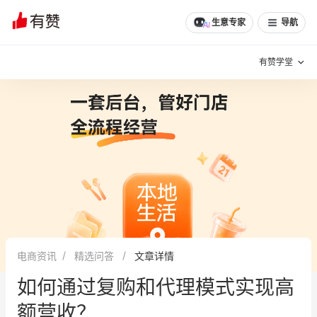
生意专家
导航
有赞学堂
有赞说增长
私域日历
增长方法
有赞说案例拆解
有赞专家说
有赞成功案例
新零售最佳实践
面对面聊增长
电商资讯
精选问答
文章详情
有赞春季发布会
实干家直播间
如何通过复购和代理模式实现高
新零售大会
新零售茶会
额营收？