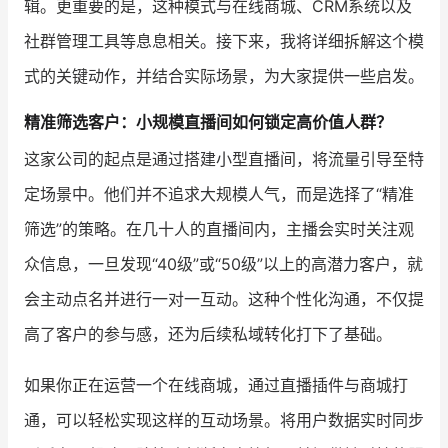
辑。更重要的是，这种模式与在线商城、CRM系统以及
社群管理工具等息息相关。接下来，我将详细拆解这个模
增长俱乐部
式的关键动作，并结合实际场景，为大家提供一些启发。
增长俱乐部
有赞商盟
精准筛选客户：小规模直播间如何锁定高价值人群？
商家社区
社群交流
这家公司的起点是通过搭建小型直播间，将流量引导至特
合作共进
定场景中。他们并不追求大规模人气，而是选择了“精准
筛选”的策略。在几十人的直播间内，主播会实时关注观
入驻有赞
认证代理商
众信息，一旦发现“40级”或“50级”以上的高潜力客户，就
认证服务商
设计服务商
会主动点名并进行一对一互动。这种个性化沟通，不仅提
有赞云
数据通服务
高了客户的参与感，还为后续私域转化打下了基础。
如果你正在运营一个在线商城，通过直播插件与商城打
通，可以轻松实现这样的互动场景。将用户数据实时同步