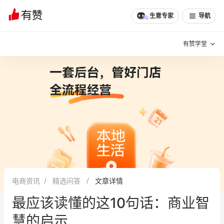
文章
问诊
群聊
学堂
推荐
分享
生意专家
导航
有赞学堂
有赞说增长
私域日历
增长方法
有赞说案例拆解
有赞专家说
有赞成功案例
新零售最佳实践
面对面聊增长
电商资讯
精选问答
文章详情
有赞春季发布会
实干家直播间
最应该读懂的这10句话：商业智
新零售大会
新零售茶会
慧的启示