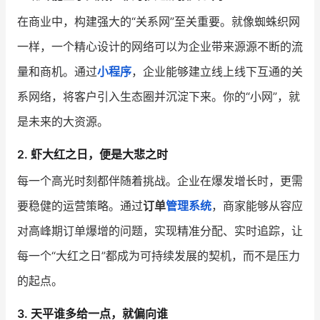
在商业中，构建强大的“关系网”至关重要。就像蜘蛛织网
增长俱乐部
一样，一个精心设计的网络可以为企业带来源源不断的流
增长俱乐部
有赞商盟
量和商机。通过
小程序
，企业能够建立线上线下互通的关
商家社区
社群交流
系网络，将客户引入生态圈并沉淀下来。你的“小网”，就
是未来的大资源。
合作共进
2. 虾大红之日，便是大悲之时
入驻有赞
认证代理商
每一个高光时刻都伴随着挑战。企业在爆发增长时，更需
认证服务商
设计服务商
要稳健的运营策略。通过
订单
管理系统
，商家能够从容应
有赞云
数据通服务
对高峰期订单爆增的问题，实现精准分配、实时追踪，让
每一个“大红之日”都成为可持续发展的契机，而不是压力
的起点。
3. 天平谁多给一点，就偏向谁