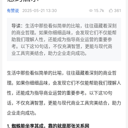
新零售私享会
门店经营增长公开课
有赞说
2025-05-21 13:30
15.7k
361
AllValue
战略合作
导读：
生活中那些看似简单的比喻，往往蕴藏着深刻
的商业哲理。如果你细细品味，会发现它们不仅能帮
增长产品指南
助我们理解人性，还能成为指导商业运营的重要参
考。以下这10句话，不仅充满智慧，更能与现代商
智库
产品场景库
业工具完美结合，助力企业走向成功。
产品更新动态
帮助中心
生活中那些看似简单的比喻，往往蕴藏着深刻的商业哲
行业洞察
理。如果你细细品味，会发现它们不仅能帮助我们理解人
品牌消费观
行业报告
性，还能成为指导商业运营的重要参考。以下这10句
新零售资讯
话，不仅充满智慧，更能与现代商业工具完美结合，助力
企业走向成功。
培训课程
1. 蜘蛛能坐享其成，靠的就是那张关系网
私域课程
新零售内参