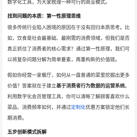
数字化工具，为大家梳理一种可行的商业模式。
增长俱乐部
找到问题的本质：第一性原理思维
很多传统行业陷入困境的原因在于没有回归本质思考。比
增长俱乐部
有赞商盟
如，饮食是社会最基础、最刚需的消费领域，但我们是否
商家社区
社群交流
真正抓住了消费者的核心需求？通过第一性原理，我们可
合作共进
以将复杂问题分解为简单要素，再重构新的价值链。
入驻有赞
认证代理商
假如你经营一家餐厅，如何从一盘普通的菜里挖掘出更多
认证服务商
设计服务商
价值？答案就在于建立
基于消费者行为数据的运营系统
。
利用数字化会员管理工具，你可以清晰了解顾客喜欢什么
有赞云
数据通服务
菜品、消费频率如何，并通过
定制化
优惠方案锁定他们长
期消费。
五步创新模式拆解