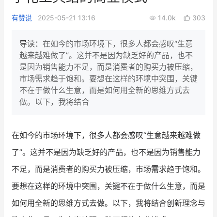
新零售私享会
门店经营增长公开课
有赞说
2025-05-21 13:16
14.0k
303
AllValue
战略合作
导读：
在如今的市场环境下，很多人都会感叹“生意
越来越难做了”。这并不是因为缺乏好的产品，也不
增长产品指南
是因为销售能力不足，而是消费者的购买力被压缩，
市场需求趋于饱和。要想在这样的环境中突围，关键
智库
产品场景库
不在于做什么生意，而是如何用全新的思维方式去
产品更新动态
帮助中心
做。以下，我将结合
行业洞察
在如今的市场环境下，很多人都会感叹“生意越来越难做
品牌消费观
行业报告
了”。这并不是因为缺乏好的产品，也不是因为销售能力
新零售资讯
不足，而是消费者的购买力被压缩，市场需求趋于饱和。
要想在这样的环境中突围，关键不在于做什么生意，而是
培训课程
如何用全新的思维方式去做。以下，我将结合创新理念与
私域课程
新零售内参