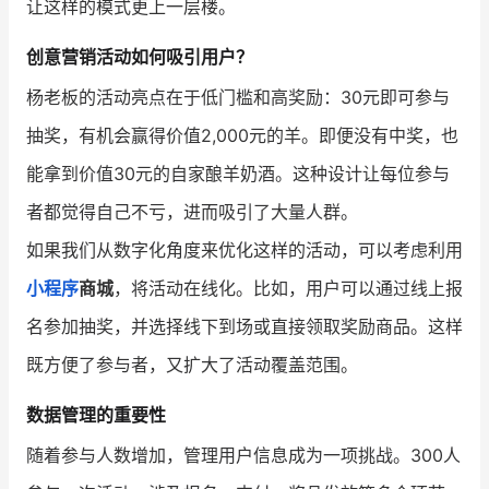
让这样的模式更上一层楼。
增长俱乐部
创意营销活动如何吸引用户？
杨老板的活动亮点在于低门槛和高奖励：30元即可参与
增长俱乐部
有赞商盟
抽奖，有机会赢得价值2,000元的羊。即便没有中奖，也
商家社区
社群交流
能拿到价值30元的自家酿羊奶酒。这种设计让每位参与
合作共进
者都觉得自己不亏，进而吸引了大量人群。
如果我们从数字化角度来优化这样的活动，可以考虑利用
入驻有赞
认证代理商
小程序
商城
，将活动在线化。比如，用户可以通过线上报
认证服务商
设计服务商
名参加抽奖，并选择线下到场或直接领取奖励商品。这样
有赞云
数据通服务
既方便了参与者，又扩大了活动覆盖范围。
数据管理的重要性
随着参与人数增加，管理用户信息成为一项挑战。300人