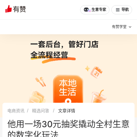
生意专家
导航
有赞学堂
有赞说增长
私域日历
增长方法
有赞说案例拆解
有赞专家说
有赞成功案例
新零售最佳实践
面对面聊增长
电商资讯
精选问答
文章详情
有赞春季发布会
实干家直播间
他用一场30元抽奖撬动全村生意
新零售大会
新零售茶会
的数字化玩法