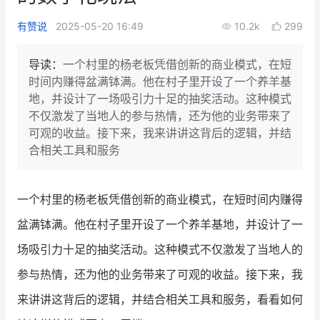
新零售私享会
门店经营增长公开课
有赞说
2025-05-20 16:49
10.2k
299
AllValue
战略合作
导读：
一个村里的杨老板凭借创新的商业模式，在短
时间内赚得盆满钵满。他在村子里开设了一个养羊基
增长产品指南
地，并设计了一场吸引力十足的抽奖活动。这种模式
不仅激发了当地人的参与热情，还为他的业务带来了
智库
产品场景库
可观的收益。接下来，我来讲讲这背后的逻辑，并结
产品更新动态
帮助中心
合相关工具和服务
行业洞察
一个村里的杨老板凭借创新的商业模式，在短时间内赚得
品牌消费观
行业报告
盆满钵满。他在村子里开设了一个养羊基地，并设计了一
新零售资讯
场吸引力十足的抽奖活动。这种模式不仅激发了当地人的
参与热情，还为他的业务带来了可观的收益。接下来，我
培训课程
来讲讲这背后的逻辑，并结合相关工具和服务，看看如何
私域课程
新零售内参