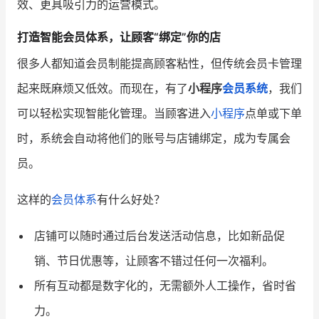
效、更具吸引力的运营模式。
增长俱乐部
打造智能会员体系，让顾客“绑定”你的店
很多人都知道会员制能提高顾客粘性，但传统会员卡管理
增长俱乐部
有赞商盟
起来既麻烦又低效。而现在，有了
小程序
会员系统
，我们
商家社区
社群交流
可以轻松实现智能化管理。当顾客进入
小程序
点单或下单
合作共进
时，系统会自动将他们的账号与店铺绑定，成为专属会
员。
入驻有赞
认证代理商
认证服务商
设计服务商
这样的
会员体系
有什么好处？
有赞云
数据通服务
店铺可以随时通过后台发送活动信息，比如新品促
销、节日优惠等，让顾客不错过任何一次福利。
所有互动都是数字化的，无需额外人工操作，省时省
力。