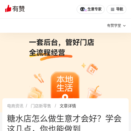
文章
问诊
群聊
学堂
推荐
分享
生意专家
导航
有赞学堂
有赞说增长
私域日历
增长方法
有赞说案例拆解
有赞专家说
有赞成功案例
新零售最佳实践
面对面聊增长
电商资讯
门店新零售
文章详情
有赞春季发布会
实干家直播间
糖水店怎么做生意才会好？学会
新零售大会
新零售茶会
这几点，你也能做到