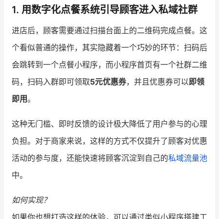
1. 用数字化点餐系统引导顾客进入私域社群
增长俱乐部
进店后，顾客需要通过扫描台面上的二维码完成点餐。这
增长俱乐部
有赞商盟
个看似普通的操作，其实隐藏着一个巧妙的环节：扫码后
会跳转到一个点餐小程序，而小程序首页有一个社群二维
商家社区
社群交流
码，扫码入群即可领取
5元优惠券
，并且优惠券可以
即领
合作共进
即用
。
入驻有赞
认证代理商
这种无门槛、即时反馈的设计极大降低了用户参与的心理
认证服务商
设计服务商
负担。对于商家来说，这样的方式不仅提升了顾客对优惠
有赞云
数据通服务
活动的参与度，还能快速将顾客沉淀到自己的
私域流量池
中。
如何实现？
如果你也想打造这样的体验，可以通过类似小程序搭建工