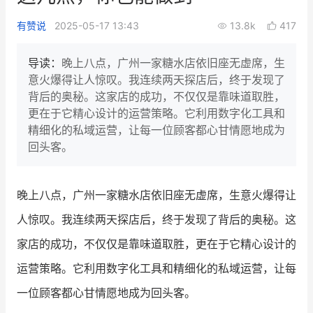
新零售私享会
门店经营增长公开课
有赞说
2025-05-17 13:43
13.8k
417
AllValue
战略合作
导读：
晚上八点，广州一家糖水店依旧座无虚席，生
意火爆得让人惊叹。我连续两天探店后，终于发现了
增长产品指南
背后的奥秘。这家店的成功，不仅仅是靠味道取胜，
更在于它精心设计的运营策略。它利用数字化工具和
智库
产品场景库
精细化的私域运营，让每一位顾客都心甘情愿地成为
产品更新动态
帮助中心
回头客。
行业洞察
晚上八点，广州一家糖水店依旧座无虚席，生意火爆得让
品牌消费观
行业报告
人惊叹。我连续两天探店后，终于发现了背后的奥秘。这
新零售资讯
家店的成功，不仅仅是靠味道取胜，更在于它精心设计的
运营策略。它利用数字化工具和精细化的私域运营，让每
培训课程
一位顾客都心甘情愿地成为回头客。
私域课程
新零售内参