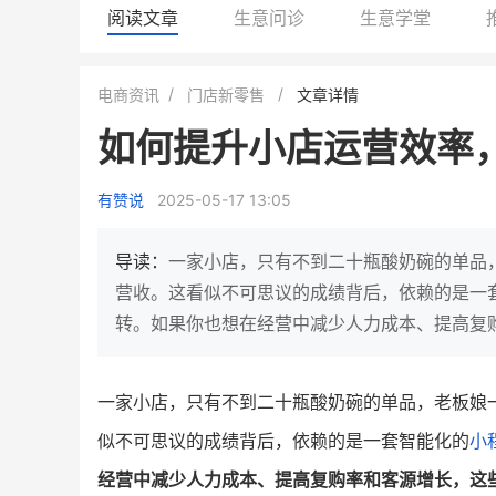
阅读文章
生意问诊
生意学堂
白帝牛奶旗舰店
小鹿蓝蓝会员
电商资讯
门店新零售
文章详情
小吃快餐
休闲零食
如何提升小店运营效率
2
900
80%
7900
万人
万
+
企业微信半年拉新
年销售额
复购率
一季度营
有赞说
2025-05-17 13:05
奶企靠企业微信销售额翻8倍
国民品牌副线的私域大
私域样本打法！新希望白帝乳业
三只松鼠旗下的网红婴儿
导读：
一家小店，只有不到二十瓶酸奶碗的单品
靠企业微信实现销售额翻 8 倍！
牌，22天便拿下类目第一
营收。这看似不可思议的成绩背后，依赖的是一
转。如果你也想在经营中减少人力成本、提高复
查看详情
查看详情
一家小店，只有不到二十瓶酸奶碗的单品，老板娘
似不可思议的成绩背后，依赖的是一套智能化的
小
经营中减少人力成本、提高复购率和客源增长，这