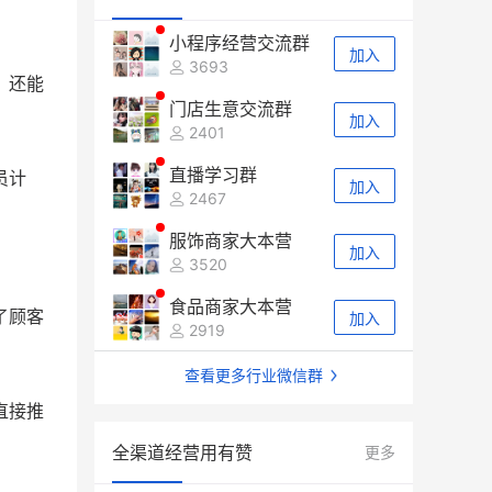
小程序经营交流群
加入
3693
，还能
门店生意交流群
加入
2401
直播学习群
员计
加入
2467
服饰商家大本营
加入
3520
食品商家大本营
了顾客
加入
2919
查看更多行业微信群
直接推
全渠道经营用有赞
更多