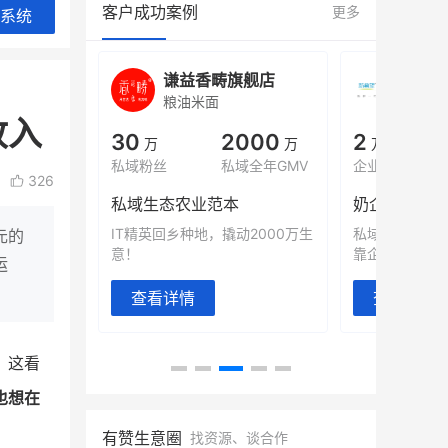
客户成功案例
更多
系统
城
谦益香畴旗舰店
白帝
粮油米面
小吃快
收入
00
30
2000
2
%
万
万
万人
会员的客单价提升
私域粉丝
私域全年GMV
企业微信半年拉
326
万
私域生态农业范本
奶企靠企业微
有赞破局新
IT精英回乡种地，撬动2000万生
私域样本打法
元的
意！
靠企业微信实现
运
查看详情
查看详情
。这看
也想在
有赞生意圈
找资源、谈合作