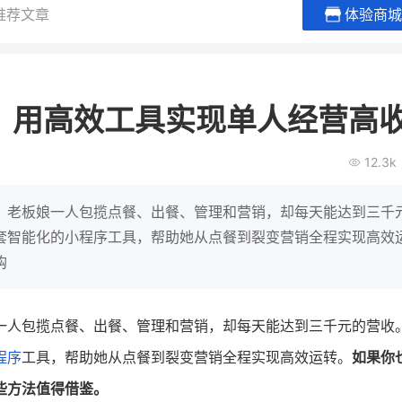
推荐文章
体验商城
BEIESTATE贝易品牌
龙贝莱商
女装
商城
，用高效工具实现单人经营高
母婴
200
2
万
万
1
2
收
月销
top
亿元
12.3k
类目销售额
年度GMV
爆发
发力私域月销200
有货源没流量？母婴馆如何破局
辅食品
这家女装连锁如何借
，老板娘一人包揽点餐、出餐、管理和营销，却每天能达到三千
零售？
他只用7年做到平台销冠，转战私
套智能化的小程序工具，帮助她从点餐到裂变营销全程实现高效
域如何破局？
购
查看详情
查看详情
一人包揽点餐、出餐、管理和营销，却每天能达到三千元的营收
程序
工具，帮助她从点餐到裂变营销全程实现高效运转。
如果你
些方法值得借鉴。