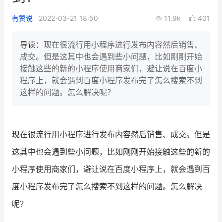
新零售私享会
门店经营增长公开课
有赞说
2022-03-21 18:50
11.9k
401
AllValue
战略合作
导读：
现在很流行用小程序进行发布内容然后销售、
成交。但是这其中也会遇到些小问题，比如刚刚开始
增长产品指南
接触这些的新的小程序使用商家们，避让说在百度小
程序上，就会遇到百度小程序发布完了怎么搜索不到
智库
产品场景库
这样的问题。怎么解决呢？
产品更新动态
帮助中心
行业洞察
现在很流行用小程序进行发布内容然后销售、成交。但是
品牌消费观
行业报告
这其中也会遇到些小问题，比如刚刚开始接触这些的新的
小程序使用商家们，避让说在百度小程序上，就会遇到百
新零售资讯
度小程序发布完了怎么搜索不到这样的问题。怎么解决
培训课程
呢？
私域课程
新零售内参