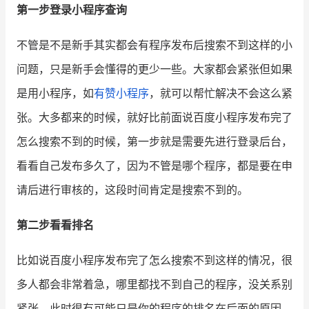
第一步登录小程序查询
增长俱乐部
不管是不是新手其实都会有程序发布后搜索不到这样的小
增长俱乐部
有赞商盟
问题，只是新手会懂得的更少一些。大家都会紧张但如果
商家社区
社群交流
是用小程序，如
有赞小程序
，就可以帮忙解决不会这么紧
张。大多都来的时候，就好比前面说百度小程序发布完了
合作共进
怎么搜索不到的时候，第一步就是需要先进行登录后台，
入驻有赞
认证代理商
看看自己发布多久了，因为不管是哪个程序，都是要在申
认证服务商
设计服务商
请后进行审核的，这段时间肯定是搜索不到的。
有赞云
数据通服务
第二步看看排名
比如说百度小程序发布完了怎么搜索不到这样的情况，很
多人都会非常着急，哪里都找不到自己的程序，没关系别
紧张，此时很有可能只是你的程序的排名在后面的原因，