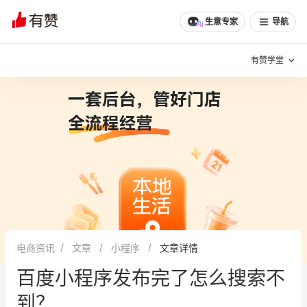
文章
问诊
群聊
学堂
推荐
分享
生意专家
导航
有赞学堂
有赞说增长
私域日历
增长方法
有赞说案例拆解
有赞专家说
有赞成功案例
新零售最佳实践
面对面聊增长
电商资讯
文章
小程序
文章详情
有赞春季发布会
实干家直播间
百度小程序发布完了怎么搜索不
新零售大会
新零售茶会
到？