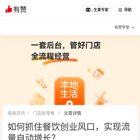
文章
问诊
群聊
学堂
推荐
分享
生意专家
导航
有赞学堂
有赞说增长
私域日历
增长方法
有赞说案例拆解
有赞专家说
有赞成功案例
新零售最佳实践
面对面聊增长
电商资讯
门店新零售
文章详情
有赞春季发布会
实干家直播间
如何抓住餐饮创业风口，实现流
新零售大会
新零售茶会
量自动增长？