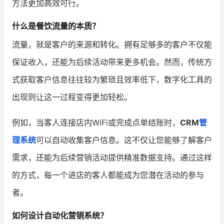
方法更加高效可行。
增长俱乐部
什么是餐饮流量的本质？
流量，就是客户的来源和转化。拥有足够多的客户不仅能
增长俱乐部
有赞商盟
保证收入，还能为后续活动带来更多机会。然而，传统方
商家社区
社群交流
式获取客户信息往往较为繁琐且效率低下，数字化工具的
合作共进
出现则让这一过程变得更加轻松。
入驻有赞
认证代理商
例如，当客人连接店内WiFi或完成点单结账时，
CRM
管
认证服务商
设计服务商
理系统
可以自动收集客户信息。这不仅让您能够了解客户
需求，还能为后续营销活动提供精准数据支持。通过这样
有赞云
数据通服务
的方式，每一个进店的客人都能成为您潜在活动的参与
者。
如何设计自动化营销系统？