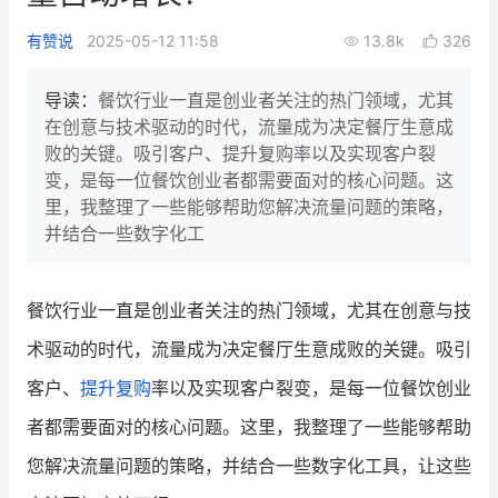
新零售私享会
门店经营增长公开课
有赞说
2025-05-12 11:58
13.8k
326
AllValue
战略合作
导读：
餐饮行业一直是创业者关注的热门领域，尤其
在创意与技术驱动的时代，流量成为决定餐厅生意成
增长产品指南
败的关键。吸引客户、提升复购率以及实现客户裂
变，是每一位餐饮创业者都需要面对的核心问题。这
智库
产品场景库
里，我整理了一些能够帮助您解决流量问题的策略，
产品更新动态
帮助中心
并结合一些数字化工
行业洞察
餐饮行业一直是创业者关注的热门领域，尤其在创意与技
品牌消费观
行业报告
术驱动的时代，流量成为决定餐厅生意成败的关键。吸引
新零售资讯
客户、
提升复购
率以及实现客户裂变，是每一位餐饮创业
者都需要面对的核心问题。这里，我整理了一些能够帮助
培训课程
您解决流量问题的策略，并结合一些数字化工具，让这些
私域课程
新零售内参