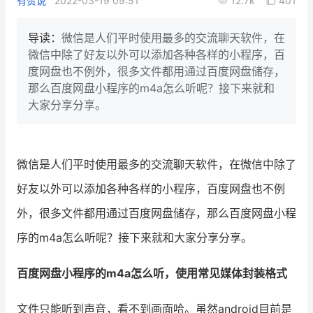
有赞说
2022-03-19 09:51
12.7k
401
新零售私享会
门店经营增长公开课
导读：
微信是人们平时使用最多的交流聊天软件，在
AllValue
战略合作
微信中除了好友以外可以添加各种各样的小程序，百
度网盘也不例外，很多文件都用通过百度网盘储存，
增长产品指南
那么百度网盘小程序的m4a怎么听呢？接下来就和
大家分享分享。
智库
产品场景库
产品更新动态
帮助中心
微信是人们平时使用最多的交流聊天软件，在微信中除了
行业洞察
好友以外可以添加各种各样的小程序，百度网盘也不例
品牌消费观
行业报告
外，很多文件都用通过百度网盘储存，那么百度网盘小程
序的m4a怎么听呢？接下来就和大家分享分享。
新零售资讯
百度网盘小程序的m4a怎么听，使用常见媒体封装格式
培训课程
文件只能听到声音，看不到画面哈。虽然android目前是
私域课程
新零售内参