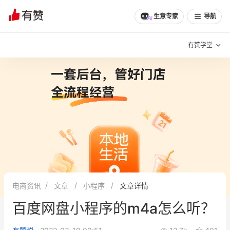
生意专家
导航
有赞学堂
有赞说增长
私域日历
增长方法
有赞说案例拆解
有赞专家说
有赞成功案例
新零售最佳实践
面对面聊增长
电商资讯
文章
小程序
文章详情
有赞春季发布会
实干家直播间
百度网盘小程序的m4a怎么听？
新零售大会
新零售茶会