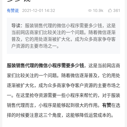
新零售私享会
门店经营增长公开课
有赞说
2021-12-01 14:32
10.9k
361
AllValue
战略合作
导读：
服装销售代理的微信小程序需要多少钱，这是
当前网店商家们比较关注的一个问题。随着微信逐渐
增长产品指南
普及，它的用处逐渐被扩大化，成为众多商家争夺客
户资源的主要市场之一。
智库
产品场景库
产品更新动态
帮助中心
服装销售代理的微信小程序需要多少钱
，这是当前网店商
行业洞察
家们比较关注的一个问题。随着微信逐渐普及，它的用处
逐渐被扩大化，成为众多商家争夺客户资源的主要市场之
品牌消费观
行业报告
一。在这里抢夺资源需要一些小程序来帮忙的，对于服装
新零售资讯
销售代理而言，小程序是能够起到很大的作用。
有赞
在选
培训课程
择的时候要注意这三个角度，这能够降低运营成本的。
私域课程
新零售内参