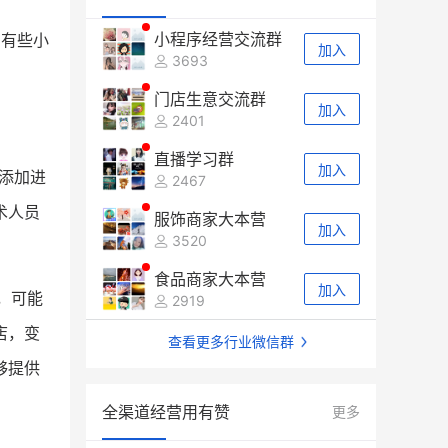
小程序经营交流群
，有些小
加入
3693
门店生意交流群
加入
2401
直播学习群
加入
添加进
2467
术人员
服饰商家大本营
加入
3520
食品商家大本营
加入
，可能
2919
店，变
查看更多行业微信群
够提供
全渠道经营用有赞
更多