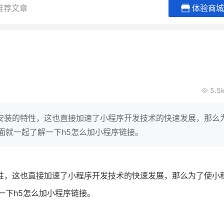
推荐文章
体验商城
贝易品牌
龙贝莱商城
谦益香畴
女装
粮油米面
200
200
30
2
万
%
万
月销
会员的客单价提升
私域粉丝
私
5.5
V
发力私域月销200万
私域生态农业范本
有货源没流量？母婴馆如何破局
这家女装连锁如何借有赞破局新
IT精英回乡种地，撬动
安装的特性，这也直接加速了小程序开发技术的快速发展，那么
零售？
意！
转战私
面就一起了解一下h5怎么加小程序链接。
查看详情
查看详情
性，这也直接加速了小程序开发技术的快速发展，那么为了使小
一下h5怎么加小程序链接。