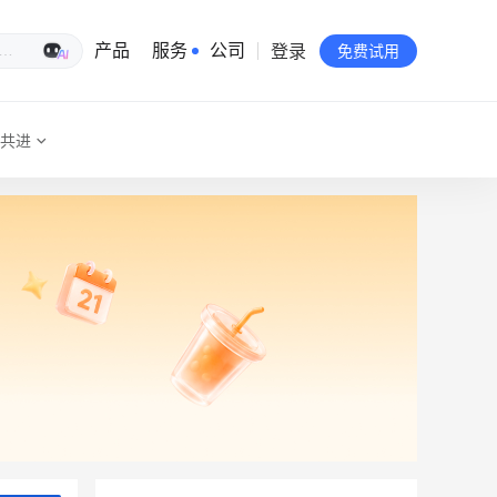
登录
生意专家
产品
服务
公司
免费试用
共进
有赞简介
投资者关系
品牌物料下载
员工验证
有赞公益
站点地图