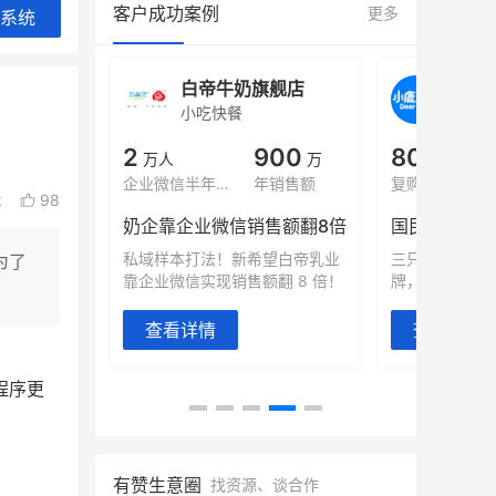
客户成功案例
更多
系统
旗舰店
白帝牛奶旗舰店
小鹿
小吃快餐
休闲零
000
2
900
80%
万
万人
万
+
域全年GMV
企业微信半年拉新
年销售额
复购率
k
98
奶企靠企业微信销售额翻8倍
国民品牌副
2000万生
私域样本打法！新希望白帝乳业
三只松鼠旗下
为了
靠企业微信实现销售额翻 8 倍！
牌，22天便拿
查看详情
查看详情
程序更
有赞生意圈
找资源、谈合作