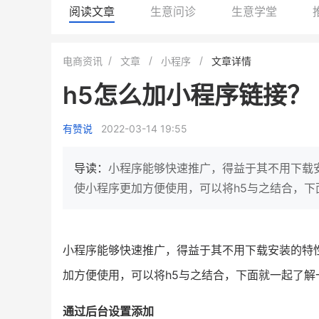
阅读文章
生意问诊
生意学堂
小鹿蓝蓝会员
BEIESTATE
电商资讯
文章
小程序
文章详情
休闲零食
商城
h5怎么加小程序链接？
母婴
80%
7900
+
万
1
2
复购率
一季度营收
top
亿元
有赞说
2022-03-14 19:55
类目销售额
年度GM
国民品牌副线的私域大爆发
三只松鼠旗下的网红婴儿辅食品
导读：
小程序能够快速推广，得益于其不用下载
牌，22天便拿下类目第一
他只用7年做到平台销冠，
使小程序更加方便使用，可以将h5与之结合，下
域如何破局？
查看详情
查看详情
小程序能够快速推广，得益于其不用下载安装的特
加方便使用，可以将h5与之结合，下面就一起了解
通过后台设置添加