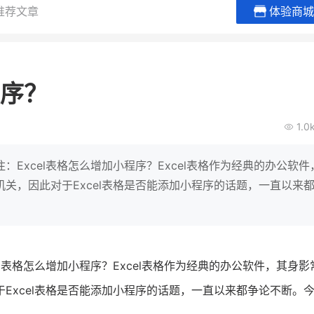
推荐文章
体验商城
贝易品牌
龙贝莱商城
谦益香畴
女装
粮油米面
程序？
200
200
30
2
万
%
万
月销
会员的客单价提升
私域粉丝
私
1.0
V
发力私域月销200万
私域生态农业范本
有货源没流量？母婴馆如何破局
这家女装连锁如何借有赞破局新
IT精英回乡种地，撬动
Excel表格怎么增加小程序？Excel表格作为经典的办公软件
零售？
意！
转战私
关，因此对于Excel表格是否能添加小程序的话题，一直以来
查看详情
查看详情
l表格怎么增加小程序？Excel表格作为经典的办公软件，其身影
Excel表格是否能添加小程序的话题，一直以来都争论不断。