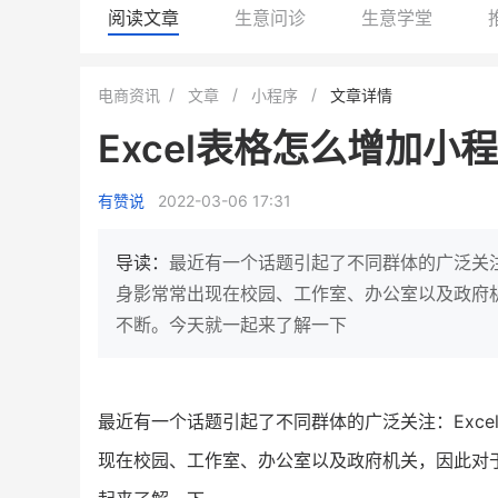
阅读文章
生意问诊
生意学堂
小鹿蓝蓝会员
BEIESTATE
电商资讯
文章
小程序
文章详情
休闲零食
商城
Excel表格怎么增加小
母婴
80%
7900
+
万
1
2
复购率
一季度营收
top
亿元
有赞说
2022-03-06 17:31
类目销售额
年度GM
国民品牌副线的私域大爆发
三只松鼠旗下的网红婴儿辅食品
导读：
最近有一个话题引起了不同群体的广泛关注：
牌，22天便拿下类目第一
他只用7年做到平台销冠，
身影常常出现在校园、工作室、办公室以及政府机
域如何破局？
不断。今天就一起来了解一下
查看详情
查看详情
最近有一个话题引起了不同群体的广泛关注：Exce
现在校园、工作室、办公室以及政府机关，因此对于