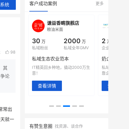
客户成功案例
更多
系统
旗舰店
白帝牛奶旗舰店
小鹿
小吃快餐
休闲零
000
2
900
80%
万
万人
万
+
域全年GMV
企业微信半年拉新
年销售额
复购率
k
98
奶企靠企业微信销售额翻8倍
国民品牌副
2000万生
私域样本打法！新希望白帝乳业
三只松鼠旗下
，其
靠企业微信实现销售额翻 8 倍！
牌，22天便拿
都争论
查看详情
查看详情
常常出
今天就一
有赞生意圈
找资源、谈合作