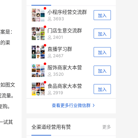
小程序经营交流群
加入
3693
门店生意交流群
答案是：
加入
2401
配的渠
直播学习群
加入
2467
服饰商家大本营
加入
3520
比如图文
食品商家大本营
加入
2919
域流量。
查看更多行业微信群
复购。
一试其
全渠道经营用有赞
更多