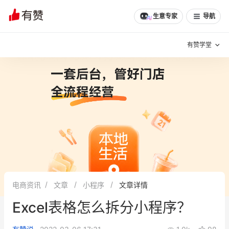
生意专家
导航
有赞学堂
有赞说增长
私域日历
增长方法
有赞说案例拆解
有赞专家说
有赞成功案例
新零售最佳实践
面对面聊增长
电商资讯
文章
小程序
文章详情
有赞春季发布会
实干家直播间
Excel表格怎么拆分小程序？
新零售大会
新零售茶会