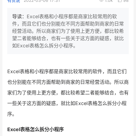
有赞说
2022-03-06 17:31
1.0k
98
新零售私享会
门店经营增长公开课
导读：
Excel表格和小程序都是商家比较常用的软
AllValue
战略合作
件，而且它们也分别能在不同方面帮助到商家的日常
经营活动。所以商家们为了使用上更方便，都比较希
增长产品指南
望二者能够结合，也有一些关于这方面的疑惑，就比
如Excel表格怎么拆分小程序。
智库
产品场景库
产品更新动态
帮助中心
Excel表格和小程序都是商家比较常用的软件，而且它们
行业洞察
也分别能在不同方面帮助到商家的日常经营活动。所以商
品牌消费观
行业报告
家们为了使用上更方便，都比较希望二者能够结合，也有
一些关于这方面的疑惑，就比如Excel表格怎么拆分小程
新零售资讯
序。
培训课程
Excel表格怎么拆分小程序
私域课程
新零售内参