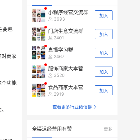
小程序经营交流群
加入
3693
主要包
门店生意交流群
加入
2401
直播学习群
加入
这对商家
2467
服饰商家大本营
加入
3520
这个功能
食品商家大本营
加入
2919
查看更多行业微信群
动。
全渠道经营用有赞
更多