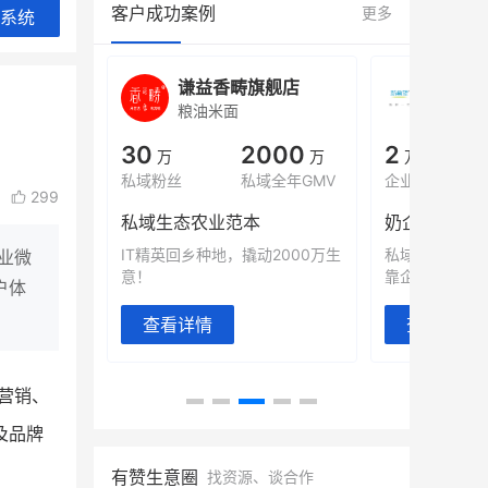
客户成功案例
更多
系统
城
谦益香畴旗舰店
白帝
粮油米面
小吃快
00
30
2000
2
%
万
万
万人
会员的客单价提升
私域粉丝
私域全年GMV
企业微信半年拉
299
万
私域生态农业范本
奶企靠企业微
有赞破局新
IT精英回乡种地，撬动2000万生
私域样本打法
业微
意！
靠企业微信实现
户体
查看详情
查看详情
营销、
及品牌
有赞生意圈
找资源、谈合作