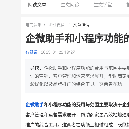
阅读文章
生意问诊
生意学堂
白帝牛奶旗舰店
小鹿蓝蓝会员
电商资讯
企业微信
文章详情
小吃快餐
休闲零食
企微助手和小程序功能
2
900
80%
7900
万人
万
+
企业微信半年拉新
年销售额
复购率
一季度营
有赞说
2025-01-22 19:27
奶企靠企业微信销售额翻8倍
国民品牌副线的私域大
私域样本打法！新希望白帝乳业
三只松鼠旗下的网红婴儿
导读：
企微助手和小程序功能的费用与范围主要
靠企业微信实现销售额翻 8 倍！
牌，22天便拿下类目第一
信的营销、客户管理和运营需求展开，帮助商家
验优化以及品牌推广的综合工具。这两者在功
查看详情
查看详情
企微助手
和小程序功能的费用与范围主要取决于企
客户管理和运营需求展开，帮助商家更高效地触达
推广的综合工具。这两者在功能上相辅相成，既能