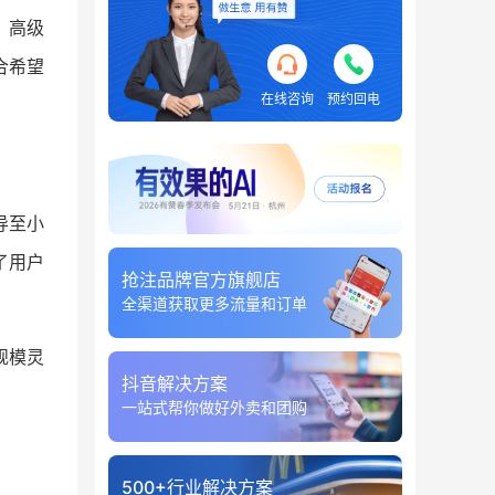
、高级
合希望
在线咨询
预约回电
导至小
了用户
抢注品牌官方旗舰店
全渠道获取更多流量和订单
规模灵
抖音解决方案
一站式帮你做好外卖和团购
500+行业解决方案