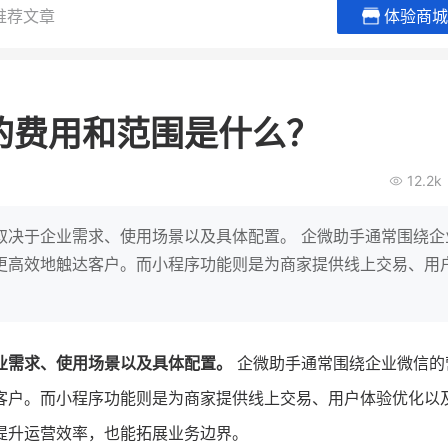
推荐文章
体验商城
BEIESTATE贝易品牌
龙贝莱商
女装
商城
的费用和范围是什么？
母婴
200
2
万
万
1
2
收
月销
top
亿元
12.2k
类目销售额
年度GMV
爆发
发力私域月销200
有货源没流量？母婴馆如何破局
辅食品
这家女装连锁如何借
取决于企业需求、使用场景以及具体配置。 企微助手通常围绕企
零售？
他只用7年做到平台销冠，转战私
更高效地触达客户。而小程序功能则是为商家提供线上交易、用
域如何破局？
查看详情
查看详情
业需求、使用场景以及具体配置。
企微助手通常围绕企业微信的
客户。而小程序功能则是为商家提供线上交易、用户体验优化以
提升运营效率，也能拓展业务边界。