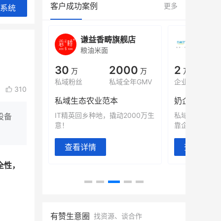
客户成功案例
更多
系统
城
谦益香畴旗舰店
白帝
粮油米面
小吃快
00
30
2000
2
%
万
万
万人
会员的客单价提升
私域粉丝
私域全年GMV
企业微信半年拉
310
万
私域生态农业范本
奶企靠企业微
有赞破局新
IT精英回乡种地，撬动2000万生
私域样本打法
设备
意！
靠企业微信实现
查看详情
查看详情
全性，
有赞生意圈
找资源、谈合作