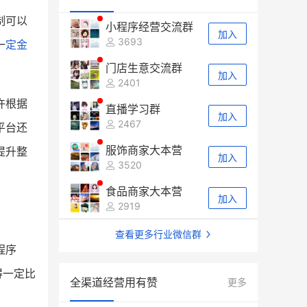
制可以
小程序经营交流群
加入
3693
一
定金
门店生意交流群
加入
2401
许根据
直播学习群
加入
2467
平台还
服饰商家大本营
提升整
加入
3520
食品商家大本营
加入
2919
查看更多行业微信群
程序
得一定比
全渠道经营用有赞
更多