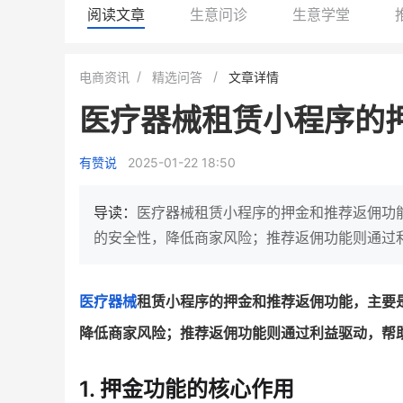
阅读文章
生意问诊
生意学堂
白帝牛奶旗舰店
小鹿蓝蓝会员
电商资讯
精选问答
文章详情
小吃快餐
休闲零食
医疗器械租赁小程序的
2
900
80%
7900
万人
万
+
企业微信半年拉新
年销售额
复购率
一季度营
有赞说
2025-01-22 18:50
奶企靠企业微信销售额翻8倍
国民品牌副线的私域大
私域样本打法！新希望白帝乳业
三只松鼠旗下的网红婴儿
导读：
医疗器械租赁小程序的押金和推荐返佣功
靠企业微信实现销售额翻 8 倍！
牌，22天便拿下类目第一
的安全性，降低商家风险；推荐返佣功能则通过
查看详情
查看详情
医疗器械
租赁小程序的押金和推荐返佣功能，主要
降低商家风险；推荐返佣功能则通过利益驱动，帮
1. 押金功能的核心作用