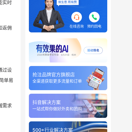
能实时
在线咨询
预约回电
和返佣
通过设
抢注品牌官方旗舰店
简单易
全渠道获取更多流量和订单
抖音解决方案
械需求
一站式帮你做好外卖和团购
500+行业解决方案