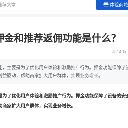
推荐文章
体验商城
BEIESTATE贝易品牌
龙贝莱商
女装
商城
押金和推荐返佣功能是什么？
母婴
200
2
万
万
1
2
收
月销
top
亿元
14.1k
类目销售额
年度GMV
爆发
发力私域月销200
有货源没流量？母婴馆如何破局
辅食品
这家女装连锁如何借
能，主要是为了优化用户体验和激励推广行为。押金功能保障了
零售？
他只用7年做到平台销冠，转战私
利益驱动，帮助商家扩大用户群体，实现业务增长。
域如何破局？
查看详情
查看详情
是为了优化用户体验和激励推广行为。押金功能保障了设备的安
助商家扩大用户群体，实现业务增长。