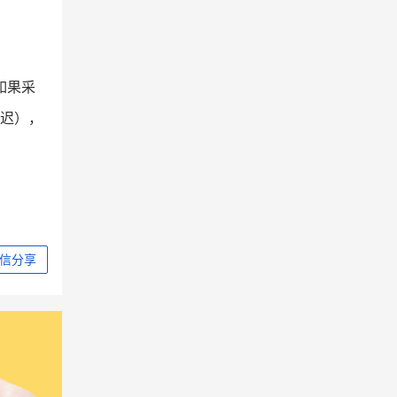
如果采
延迟），
信分享