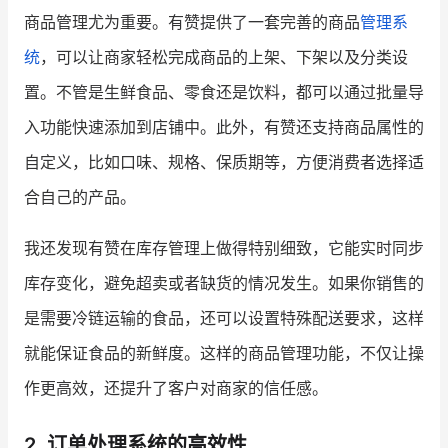
商品管理尤为重要。有赞提供了一套完善的商品
管理系
增长俱乐部
统
，可以让商家轻松完成商品的上架、下架以及分类设
增长俱乐部
有赞商盟
置。不管是生鲜食品、零食还是饮料，都可以通过批量导
入功能快速添加到店铺中。此外，有赞还支持商品属性的
商家社区
社群交流
自定义，比如口味、规格、保质期等，方便消费者选择适
合作共进
合自己的产品。
入驻有赞
认证代理商
我还发现有赞在库存管理上做得特别细致，它能实时同步
认证服务商
设计服务商
库存变化，避免超卖或者缺货的情况发生。如果你销售的
是需要冷链运输的食品，还可以设置特殊配送要求，这样
有赞云
数据通服务
就能保证食品的新鲜度。这样的商品管理功能，不仅让操
作更高效，还提升了客户对商家的信任感。
2. 订单处理系统的高效性