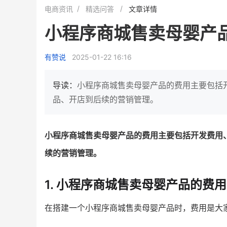
白帝牛奶旗舰店
小鹿蓝蓝会员
电商资讯
精选问答
文章详情
小吃快餐
休闲零食
小程序商城售卖母婴产
2
900
80%
7900
万人
万
+
企业微信半年拉新
年销售额
复购率
一季度营
有赞说
2025-01-22 16:16
奶企靠企业微信销售额翻8倍
国民品牌副线的私域大
私域样本打法！新希望白帝乳业
三只松鼠旗下的网红婴儿
导读：
小程序商城售卖母婴产品的费用主要包括
靠企业微信实现销售额翻 8 倍！
牌，22天便拿下类目第一
品、开店到后续的营销管理。
查看详情
查看详情
小程序商城售卖母婴产品的费用主要包括开发费用
续的营销管理。
1. 小程序商城售卖母婴产品的费
在搭建一个小程序商城售卖母婴产品时，费用是大