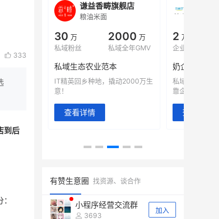
城
谦益香畴旗舰店
白帝
粮油米面
小吃快
00
30
2000
2
%
万
万
万人
会员的客单价提升
私域粉丝
私域全年GMV
企业微信半年拉
333
万
私域生态农业范本
奶企靠企业微
有赞破局新
IT精英回乡种地，撬动2000万生
私域样本打法
选
意！
靠企业微信实现
查看详情
查看详情
店到后
有赞生意圈
找资源、谈合作
分：
小程序经营交流群
加入
3693