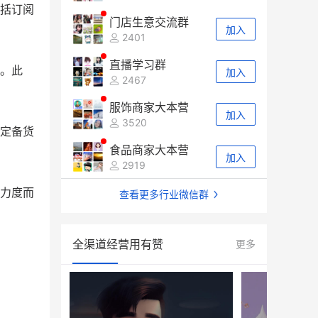
括订阅
门店生意交流群
加入
2401
直播学习群
。此
加入
2467
服饰商家大本营
加入
3520
定备货
食品商家大本营
加入
2919
力度而
查看更多行业微信群
全渠道经营用有赞
更多