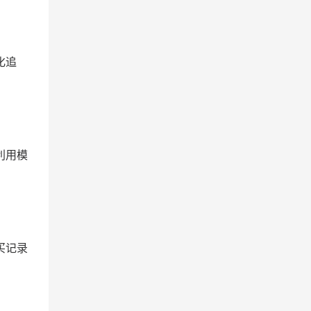
化追
利用模
买记录