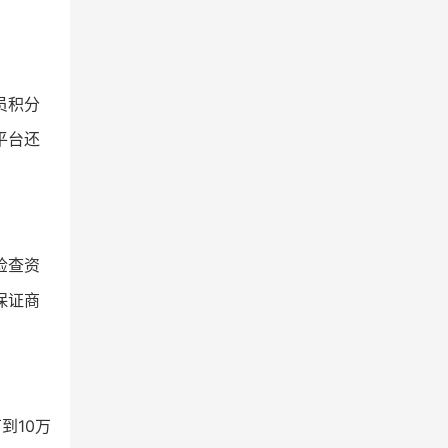
员积分
平台还
检查资
保证商
到10万