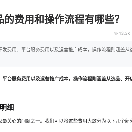
BEIESTATE贝易品牌
龙贝莱商
女装
商城
品的费用和操作流程有哪些？
母婴
200
2
万
万
1
2
收
月销
top
亿元
13.3k
类目销售额
年度GMV
爆发
发力私域月销200
有货源没流量？母婴馆如何破局
辅食品
这家女装连锁如何借
开发费用、平台服务费用以及运营推广成本，操作流程则涵盖从
零售？
他只用7年做到平台销冠，转战私
域如何破局？
查看详情
查看详情
、平台服务费用以及运营推广成本，操作流程则涵盖从选品、开
用明细
家最关心的问题之一。我们可以将这些费用大致分为以下几个部