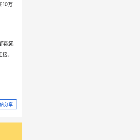
10万
都能累
连接。
信分享