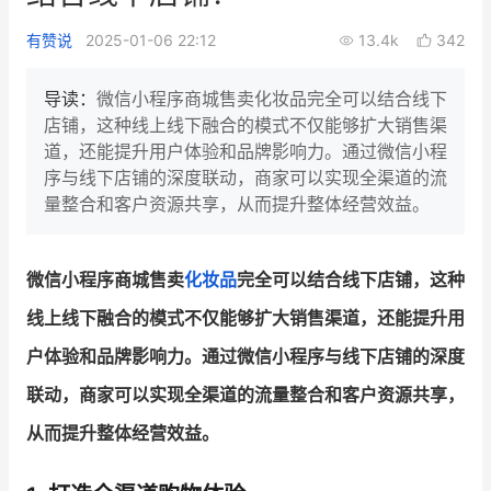
新零售私享会
门店经营增长公开课
有赞说
2025-01-06 22:12
13.4k
342
AllValue
战略合作
导读：
微信小程序商城售卖化妆品完全可以结合线下
店铺，这种线上线下融合的模式不仅能够扩大销售渠
增长产品指南
道，还能提升用户体验和品牌影响力。通过微信小程
序与线下店铺的深度联动，商家可以实现全渠道的流
智库
产品场景库
量整合和客户资源共享，从而提升整体经营效益。
产品更新动态
帮助中心
微信小程序商城售卖
化妆品
完全可以结合线下店铺，这种
行业洞察
线上线下融合的模式不仅能够扩大销售渠道，还能提升用
品牌消费观
行业报告
户体验和品牌影响力。通过微信小程序与线下店铺的深度
新零售资讯
联动，商家可以实现全渠道的流量整合和客户资源共享，
从而提升整体经营效益。
培训课程
私域课程
新零售内参