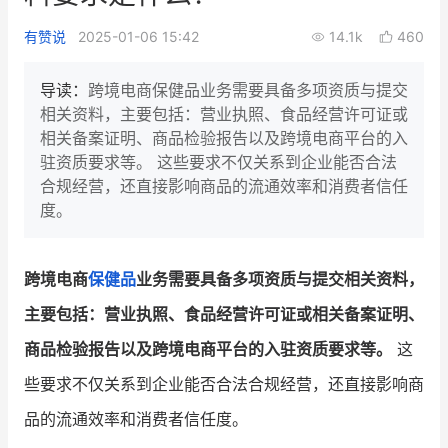
新零售私享会
门店经营增长公开课
有赞说
2025-01-06 15:42
14.1k
460
AllValue
战略合作
导读：
跨境电商保健品业务需要具备多项资质与提交
相关资料，主要包括：营业执照、食品经营许可证或
增长产品指南
相关备案证明、商品检验报告以及跨境电商平台的入
驻资质要求等。 这些要求不仅关系到企业能否合法
智库
产品场景库
合规经营，还直接影响商品的流通效率和消费者信任
产品更新动态
帮助中心
度。
行业洞察
跨境电商
保健品
业务需要具备多项资质与提交相关资料，
品牌消费观
行业报告
主要包括：营业执照、食品经营许可证或相关备案证明、
新零售资讯
商品检验报告以及跨境电商平台的入驻资质要求等。
这
些要求不仅关系到企业能否合法合规经营，还直接影响商
培训课程
品的流通效率和消费者信任度。
私域课程
新零售内参