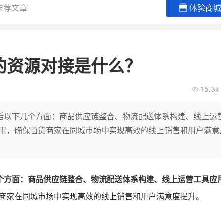
推荐文章
体验商城
BEIESTATE贝易品牌
龙贝莱商
女装
商城
的资源对接是什么？
母婴
200
2
万
万
1
2
收
月销
top
亿元
15.3k
类目销售额
年度GMV
爆发
发力私域月销200
有货源没流量？母婴馆如何破局
辅食品
这家女装连锁如何借
括以下几个方面：商品供应链整合、物流配送体系构建、线上运
零售？
他只用7年做到平台销冠，转战私
作用，确保百货商家在同城市场中实现高效的线上销售和用户满意
域如何破局？
查看详情
查看详情
个方面：商品供应链整合、物流配送体系构建、线上运营工具应
商家在同城市场中实现高效的线上销售和用户满意度提升。