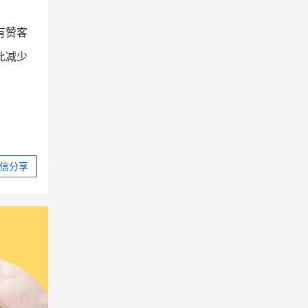
有赞客
此减少
信分享