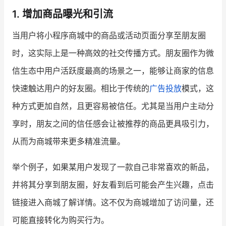
1. 增加商品曝光和引流
增长俱乐部
当用户将小程序商城中的商品或活动页面分享至朋友圈
增长俱乐部
有赞商盟
时，这实际上是一种高效的社交传播方式。朋友圈作为微
商家社区
社群交流
信生态中用户活跃度最高的场景之一，能够让商家的信息
快速触达用户的好友圈。相比于传统的
广告投放
模式，这
合作共进
种方式更加自然，且更容易被信任。尤其是当用户主动分
入驻有赞
认证代理商
享时，朋友之间的信任感会让被推荐的商品更具吸引力，
认证服务商
设计服务商
从而为商城带来更多精准流量。
有赞云
数据通服务
举个例子，如果某用户发现了一款自己非常喜欢的新品，
并将其分享到朋友圈，好友看到后可能会产生兴趣，点击
链接进入商城了解详情。这不仅为商城增加了访问量，还
可能直接转化为购买行为。