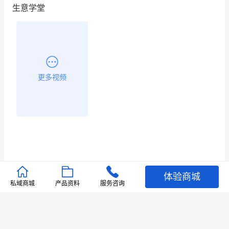
生意学堂
餐饮也得靠私域和服务提高竞争力
昨晚的直播课程太好啦❤️
更多视频
体验商城
推荐文章
私域商城
产品资料
服务咨询
查看更多