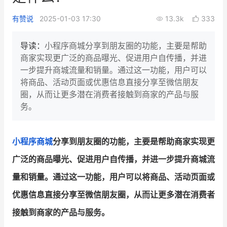
新零售私享会
门店经营增长公开课
有赞说
2025-01-03 17:30
13.3k
333
AllValue
战略合作
导读：
小程序商城分享到朋友圈的功能，主要是帮助
商家实现更广泛的商品曝光、促进用户自传播，并进
增长产品指南
一步提升商城流量和销量。通过这一功能，用户可以
将商品、活动页面或优惠信息直接分享至微信朋友
智库
产品场景库
圈，从而让更多潜在消费者接触到商家的产品与服
产品更新动态
帮助中心
务。
行业洞察
小程序商城
分享到朋友圈的功能，主要是帮助商家实现更
品牌消费观
行业报告
广泛的商品曝光、促进用户自传播，并进一步提升商城流
新零售资讯
量和销量。通过这一功能，用户可以将商品、活动页面或
优惠信息直接分享至微信朋友圈，从而让更多潜在消费者
培训课程
接触到商家的产品与服务。
私域课程
新零售内参