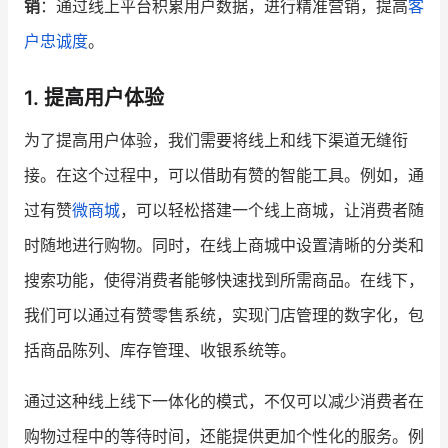
销
：通过线上平台积累用户数据，进行精准营销，提高
客
户忠诚度
。
增长俱乐部
增长俱乐部
有赞商盟
1. 提高用户体验
商家社区
社群交流
为了提高用户体验，我们需要将线上和线下渠道无缝衔
接。在这个过程中，可以借助有赞的智能工具。例如，通
合作共进
过有赞
微商城
，可以轻松搭建一个线上商城，让消费者随
入驻有赞
认证代理商
时随地进行购物。同时，在线上商城中设置清晰的分类和
认证服务商
设计服务商
搜索功能，使得消费者能够快速找到所需商品。在线下，
我们可以通过有赞零售系统，实现门店管理的数字化，包
有赞云
数据通服务
括商品陈列、库存管理、收银系统等。
通过这种线上线下一体化的模式，不仅可以减少消费者在
购物过程中的等待时间，还能提供更加个性化的服务。例