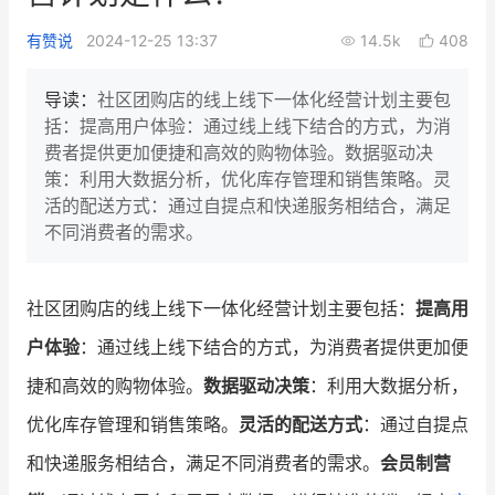
新零售私享会
门店经营增长公开课
有赞说
2024-12-25 13:37
14.5k
408
AllValue
战略合作
导读：
社区团购店的线上线下一体化经营计划主要包
括：提高用户体验：通过线上线下结合的方式，为消
增长产品指南
费者提供更加便捷和高效的购物体验。数据驱动决
策：利用大数据分析，优化库存管理和销售策略。灵
智库
产品场景库
活的配送方式：通过自提点和快递服务相结合，满足
产品更新动态
帮助中心
不同消费者的需求。
行业洞察
社区团购店的线上线下一体化经营计划主要包括：
提高用
品牌消费观
行业报告
户体验
：通过线上线下结合的方式，为消费者提供更加便
新零售资讯
捷和高效的购物体验。
数据驱动决策
：利用大数据分析，
优化库存管理和销售策略。
灵活的配送方式
：通过自提点
培训课程
和快递服务相结合，满足不同消费者的需求。
会员制营
私域课程
新零售内参