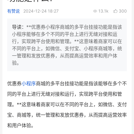
新零售私享会
门店经营增长公开课
有赞说
2024-12-24 18:27
13.1k
300
AllValue
战略合作
导读：
**优惠券小程序商城的多平台挂接功能是指该
小程序能够在多个不同的平台上进行无缝对接和运
增长产品指南
行，实现跨平台使用和管理。**这意味着商家可以在
不同的平台上，如微信、支付宝、小程序商城等，统
智库
产品场景库
一管理和发放优惠券，从而提高运营效率和用户体
产品更新动态
帮助中心
验。
行业洞察
优惠券
小程序
商城的多平台挂接功能是指该能够在多个不
品牌消费观
行业报告
同的平台上进行无缝对接和运行，实现跨平台使用和管
新零售资讯
理。**这意味着商家可以在不同的平台上，如微信、支付
宝、商城等，统一管理和发放优惠券，从而提高运营效率
培训课程
和用户体验。
私域课程
新零售内参