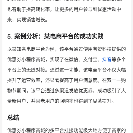
也有助于提高转化率，让更多的用户参与到优惠活动中
来，实现销售增长。
5. 案例分析：某电商平台的成功实践
以某知名电商平台为例，该平台通过使用有赞科技提供的
优惠券小程序商城，实现了在微信、支付宝、
抖音
等多个
平台上的无缝对接。通过这一功能，该电商平台不仅大幅
提升了运营效率，还显著提高了用户满意度。在双十一购
物节期间，该平台通过多渠道发放优惠券，成功吸引了大
量新用户，并且老用户的回购率也得到了显著提升。
总结
优惠券小程序商城的多平台挂接功能极大地方便了商家的