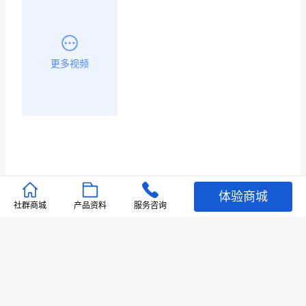
更多视频
体验商城
推荐文章
社群商城
产品资料
服务咨询
查看更多
店铺护航
有赞安心入驻 服务中断赔偿102.4倍