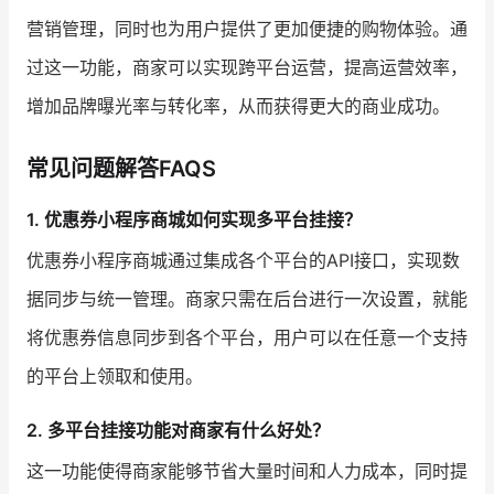
营销管理，同时也为用户提供了更加便捷的购物体验。通
过这一功能，商家可以实现跨平台运营，提高运营效率，
增加品牌曝光率与转化率，从而获得更大的商业成功。
常见问题解答FAQS
1. 优惠券小程序商城如何实现多平台挂接？
优惠券小程序商城通过集成各个平台的API接口，实现数
据同步与统一管理。商家只需在后台进行一次设置，就能
将优惠券信息同步到各个平台，用户可以在任意一个支持
的平台上领取和使用。
2. 多平台挂接功能对商家有什么好处？
这一功能使得商家能够节省大量时间和人力成本，同时提