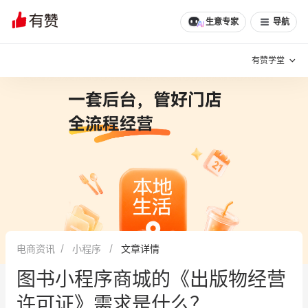
生意专家
导航
有赞学堂
有赞说增长
私域日历
增长方法
有赞说案例拆解
有赞专家说
有赞成功案例
新零售最佳实践
面对面聊增长
电商资讯
小程序
文章详情
有赞春季发布会
实干家直播间
图书小程序商城的《出版物经营
新零售大会
新零售茶会
许可证》需求是什么？