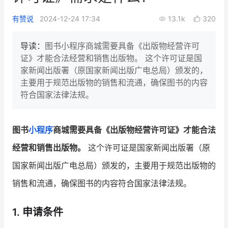
新零售私享会
门店经营增长公开课
有赞说
2024-12-24 17:34
13.1k
320
AllValue
战略合作
导读：
图书小程序商城需要具备《出版物经营许可
证》才能合法经营和销售出版物。 这个许可证是国
增长产品指南
家新闻出版署（原国家新闻出版广电总局）颁发的，
主要用于规范出版物的销售和流通，确保图书的内容
智库
产品场景库
符合国家法律法规。
产品更新动态
帮助中心
图书
小程序
商城需要具备《出版物经营许可证》才能合法
行业洞察
经营和销售出版物。
这个许可证是国家新闻出版署（原
品牌消费观
行业报告
国家新闻出版广电总局）颁发的，主要用于规范出版物的
新零售资讯
销售和流通，确保图书的内容符合国家法律法规。
培训课程
1. 申请条件
私域课程
新零售内参