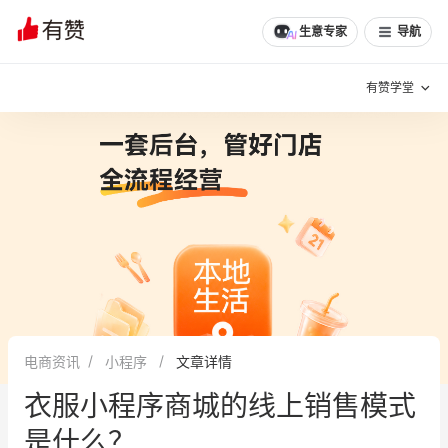
文章
问诊
群聊
学堂
推荐
分享
生意专家
导航
有赞学堂
有赞说增长
私域日历
增长方法
有赞说案例拆解
有赞专家说
有赞成功案例
新零售最佳实践
面对面聊增长
电商资讯
小程序
文章详情
有赞春季发布会
实干家直播间
衣服小程序商城的线上销售模式
新零售大会
新零售茶会
是什么？