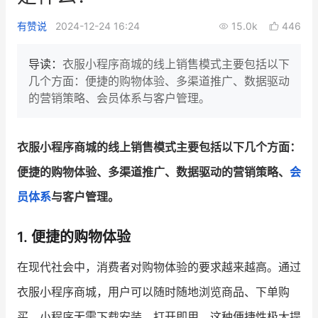
新零售私享会
门店经营增长公开课
有赞说
2024-12-24 16:24
15.0k
446
AllValue
战略合作
导读：
衣服小程序商城的线上销售模式主要包括以下
几个方面：便捷的购物体验、多渠道推广、数据驱动
增长产品指南
的营销策略、会员体系与客户管理。
智库
产品场景库
产品更新动态
帮助中心
衣服小程序商城的线上销售模式主要包括以下几个方面：
便捷的购物体验、多渠道推广、数据驱动的营销策略、
会
行业洞察
员体系
与客户管理。
品牌消费观
行业报告
1. 便捷的购物体验
新零售资讯
在现代社会中，消费者对购物体验的要求越来越高。通过
培训课程
衣服小程序商城，用户可以随时随地浏览商品、下单购
私域课程
新零售内参
买。小程序无需下载安装，打开即用，这种便捷性极大提