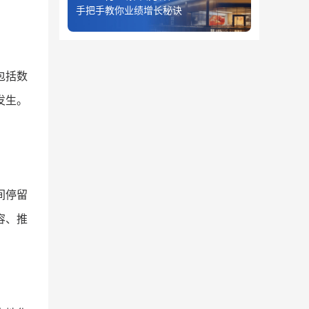
手把手教你业绩增长秘诀
包括数
发生。
间停留
容、推