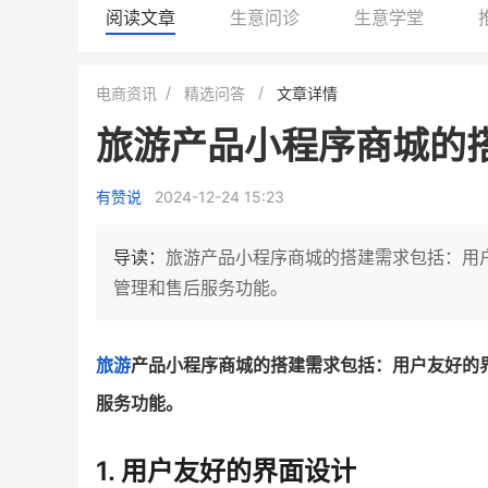
阅读文章
生意问诊
生意学堂
BEIESTATE贝易品牌
龙贝莱商城
电商资讯
精选问答
文章详情
女装
商城
旅游产品小程序商城的
母婴
200
200
万
%
1
2
月销
top
亿元
有赞说
2024-12-24 15:23
类目销售额
年度GMV
发力私域月销200万
有货源没流量？母婴馆如何破局
这家女装连锁如何借有赞
导读：
旅游产品小程序商城的搭建需求包括：用
零售？
他只用7年做到平台销冠，转战私
管理和售后服务功能。
域如何破局？
查看详情
查看详情
旅游
产品小程序商城的搭建需求包括：用户友好的
服务功能。
1. 用户友好的界面设计