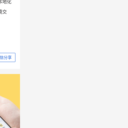
本地化
境交
信分享