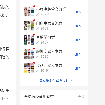
愉快的
小程序经营交流群
加入
3693
以提升
门店生意交流群
加入
2401
直播学习群
加入
2467
种各样
服饰商家大本营
加入
3520
明智的
食品商家大本营
加入
2919
查看更多行业微信群
括信用
全渠道经营用有赞
更多
不同国