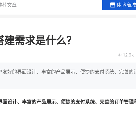
推荐文章
体验商城
谦益香畴旗舰店
白帝牛奶
粮油米面
小吃快餐
搭建需求是什么？
30
2000
2
万
万
万人
会员的客单价提升
私域粉丝
私域全年GMV
企业微信半年拉新
12.9k
私域生态农业范本
奶企靠企业微信销
破局新
IT精英回乡种地，撬动2000万生
私域样本打法！新希
户友好的界面设计、丰富的产品展示、便捷的支付系统、完善的
意！
靠企业微信实现销售额
查看详情
查看详情
界面设计、丰富的产品展示、便捷的支付系统、完善的订单管理