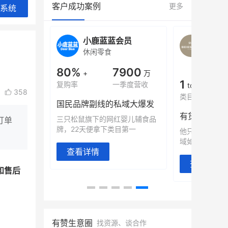
客户成功案例
更多
系统
旗舰店
小鹿蓝蓝会员
BEI
休闲零食
商城
母婴
900
80%
7900
万
+
万
1
年销售额
复购率
一季度营收
top
358
类目销售额
售额翻8倍
国民品牌副线的私域大爆发
望白帝乳业
三只松鼠旗下的网红婴儿辅食品
订单
翻 8 倍！
牌，22天便拿下类目第一
他只用7年做
域如何破局？
查看详情
查看详情
和售后
有赞生意圈
找资源、谈合作